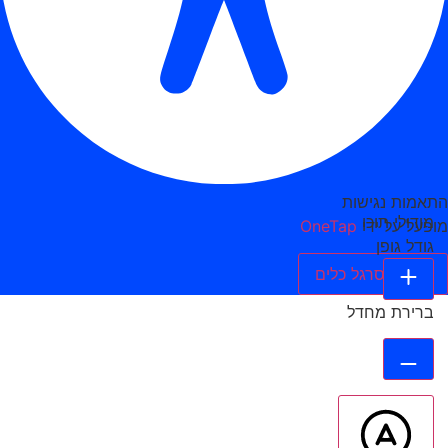
התאמות נגישות
מודולי תוכן
מופעל על ידי
OneTap
גודל גופן
הסתר סרגל כלים
ברירת מחדל