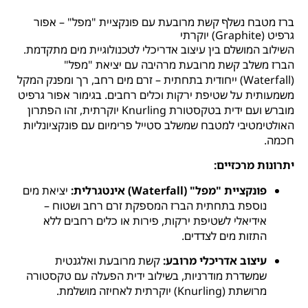
ברז מטבח נשלף קשת מרובעת עם פונקציית "מפל" – אפור
גרפיט (Graphite) יוקרתי
השילוב המושלם בין עיצוב אדריכלי לטכנולוגיית מים מתקדמת.
הברז משלב קשת מרובעת מרהיבה עם יציאת "מפל"
(Waterfall) ייחודית בתחתית – זרם מים רחב, רך ומפנק המקל
משמעותית על שטיפת ירקות וכלים רחבים. בגימור אפור גרפיט
מוברש ועם ידית בטקסטורת Knurling יוקרתית, זהו הפתרון
האולטימטיבי למטבח שמשלב סטייל פרימיום עם פונקציונליות
חכמה.
יתרונות מרכזיים:
פונקציית "מפל" (Waterfall) אינטגרלית:
יציאת מים
נוספת בתחתית הברז המספקת זרם רחב ושטוח –
אידיאלי לשטיפת ירקות, פירות או כלים רחבים ללא
התזות מים לצדדים.
עיצוב אדריכלי מרובע:
קשת מרובעת ואלגנטית
שמשדרת מודרניות, בשילוב ידית הפעלה עם טקסטורה
מרושתת (Knurling) יוקרתית לאחיזה מושלמת.