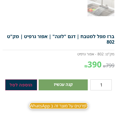
ברז מפל למטבח | דגם "לונה" | אפור גרפיט | מק"ט
802
מק"ט: 802 - אפור גרפיט
390
799
₪
₪
קנה עכשיו
הוספה לסל
לפרטים על מוצר זה ב WhatsApp