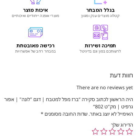
בגלל המבחר
איכות מוצר
קטלוג מוצרים ענק ומגוון
מוצרי אופנה ייחודיים ואיכותיים
תמיכה ושירות
רכישה מאובטחת
לרשותכם בפון וגם בדיגיטל
במבחר רחב של אפשרויות
חוות דעת
There are no reviews yet
היה הראשון לכתוב סקירה “ברז מפל למטבח | דגם "לונה" | אפור
גרפיט | מק"ט 802”
האימייל לא יוצג באתר.
שדות החובה מסומנים
*
הדירוג שלך