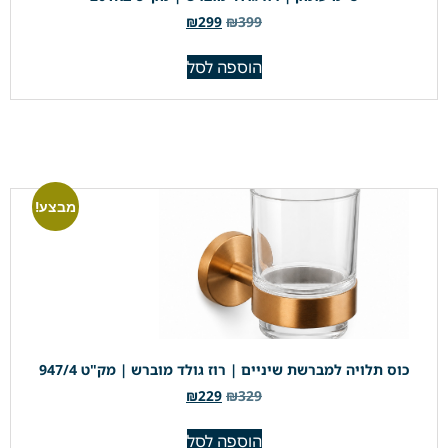
₪
299
₪
399
הוספה לסל
מבצע!
כוס תלויה למברשת שיניים | רוז גולד מוברש | מק"ט 947/4
₪
229
₪
329
הוספה לסל