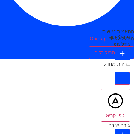
התאמות נגישות
מודולי תוכן
מופעל על ידי
OneTap
גודל גופן
הסתר סרגל כלים
ברירת מחדל
גופן קריא
גובה שורה