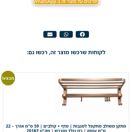
לפרטים על מוצר זה ב WhatsApp
לקוחות שרכשו מוצר זה, רכשו גם:
מבצע!
מתקן משולב מתקפל למגבות | מדף + קולבים | 59 ס"מ אורך – 22
ס"מ עומק | רוז גולד מוברש | מק"ט 201RZ