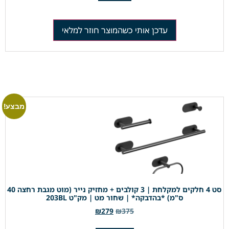
עדכן אותי כשהמוצר חוזר למלאי
מבצע!
סט 4 חלקים למקלחת | 3 קולבים + מחזיק נייר (מוט מגבת רחצה 40
ס"מ) *בהדבקה* | שחור מט | מק"ט 203BL
₪
279
₪
375