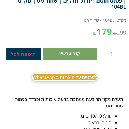
| פטנט חוסם ריחות וחרקים | שחור מט | מק"ט
104BL
מק"ט: 104BL - שחור מט
179
299
₪
₪
קנה עכשיו
הוספה לסל
לפרטים על מוצר זה ב WhatsApp
תעלת ניקוז מרובעת ממתכת בראס איכותית וכבדה בגימור
שחור מט
גודל: 10/10 ס״מ
חומר: בראס
צבע: שחור מט