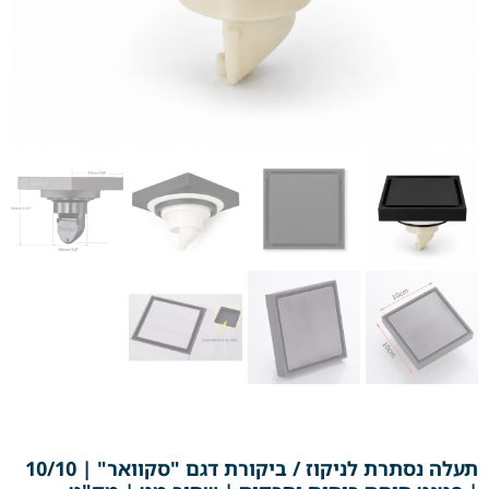
תעלה נסתרת לניקוז / ביקורת דגם "סקוואר" | 10/10