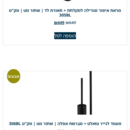
מראת איפור מגדילה למקלחת + תאורת לד | שחור מט | מק"ט
305BL
₪
449
₪
649
הוספה לסל
מבצע!
מעמד לנייר טואלט + מברשת אסלה | שחור מט | מק"ט 306BL