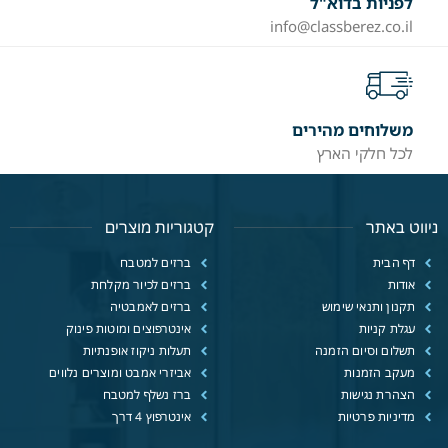
לפניות בדוא"ל
info@classberez.co.il
משלוחים מהירים
לכל חלקי הארץ
ניווט באתר
קטגוריות מוצרים
דף הבית
ברזים למטבח
אודות
ברזים לכיור מקלחת
תקנון ותנאי שימוש
ברזים לאמבטיה
עגלת קניות
אינטרפוצים ומוטות פינוק
תשלום וסיום הזמנה
תעלות ניקוז אופנתיות
מעקב הזמנות
אביזרי אמבט ומוצרים נלווים
הצהרת נגישות
ברז נשלף למטבח
מדיניות פרטיות
אינטרפוץ 4 דרך