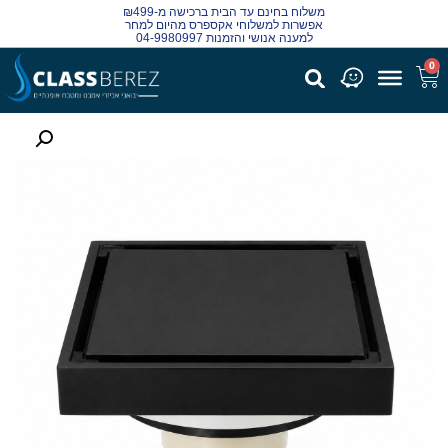
משלוח בחינם עד הבית ברכישה מ-₪499
אפשרות למשלוחי אקספרס מהיום למחר
למענה אנושי והזמנות 04-9980997
0