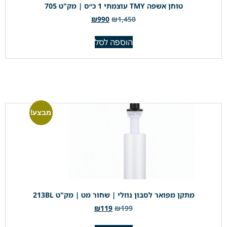
טוחן אשפה TMY עוצמתי 1 כ״ס | מק"ט 705
₪
990
₪
1,450
הוספה לסל
מבצע!
מתקן מפואר לסבון נוזלי | שחור מט | מק"ט 213BL
₪
119
₪
199