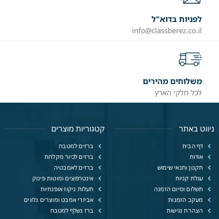
לפניות בדוא"ל
info@classberez.co.il
משלוחים מהירים
לכל חלקי הארץ
ניווט באתר
קטגוריות מוצרים
דף הבית
ברזים למטבח
אודות
ברזים לכיור מקלחת
תקנון ותנאי שימוש
ברזים לאמבטיה
עגלת קניות
אינטרפוצים ומוטות פינוק
תשלום וסיום הזמנה
תעלות ניקוז אופנתיות
מעקב הזמנות
אביזרי אמבט ומוצרים נלווים
הצהרת נגישות
ברז נשלף למטבח