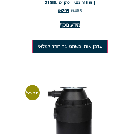
| שחור מט | מק"ט 215BL
₪
295
₪
465
מידע נוסף
עדכן אותי כשהמוצר חוזר למלאי
מבצע!