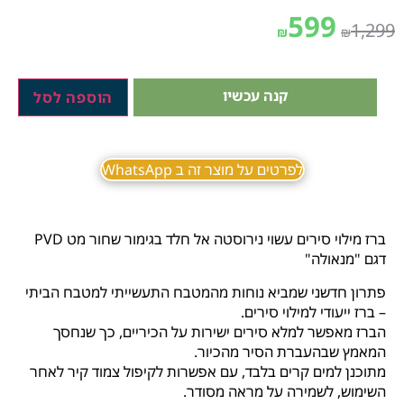
599
1,299
₪
₪
קנה עכשיו
הוספה לסל
לפרטים על מוצר זה ב WhatsApp
ברז מילוי סירים עשוי נירוסטה אל חלד בגימור שחור מט PVD
דגם "מנאולה"
פתרון חדשני שמביא נוחות מהמטבח התעשייתי למטבח הביתי
– ברז ייעודי למילוי סירים.
הברז מאפשר למלא סירים ישירות על הכיריים, כך שנחסך
המאמץ שבהעברת הסיר מהכיור.
מתוכנן למים קרים בלבד, עם אפשרות לקיפול צמוד קיר לאחר
השימוש, לשמירה על מראה מסודר.