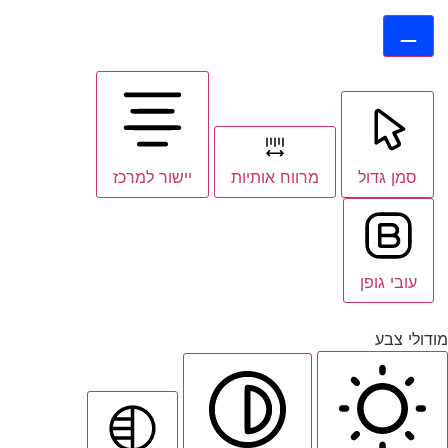
סמן גדול
מרווח אותיות
יישור למרכז
עובי גופן
מודולי צבע