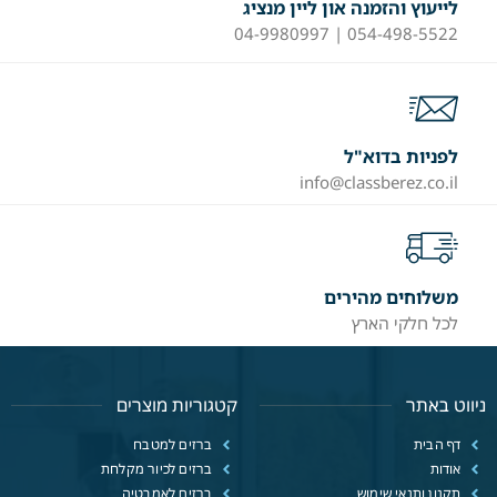
לייעוץ והזמנה און ליין מנציג
054-498-5522 | 04-9980997
לפניות בדוא"ל
info@classberez.co.il
משלוחים מהירים
לכל חלקי הארץ
ניווט באתר
קטגוריות מוצרים
דף הבית
ברזים למטבח
אודות
ברזים לכיור מקלחת
תקנון ותנאי שימוש
ברזים לאמבטיה