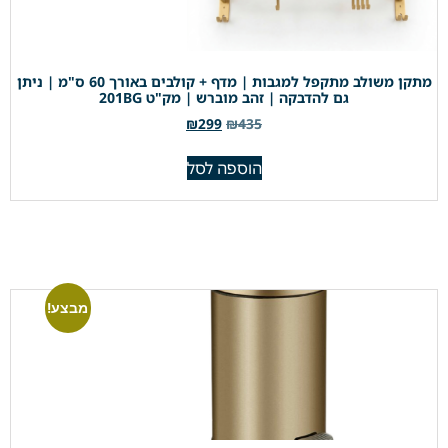
מתקן משולב מתקפל למגבות | מדף + קולבים באורך 60 ס"מ | ניתן
גם להדבקה | זהב מוברש | מק"ט 201BG
₪
299
₪
435
הוספה לסל
מבצע!