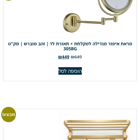
מראת איפור מגדילה למקלחת + תאורת לד | זהב מוברש | מק"ט
305BG
₪
449
₪
649
הוספה לסל
מבצע!