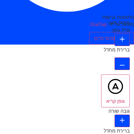
התאמות נגישות
מודולי תוכן
מופעל על ידי
OneTap
גודל גופן
הסתר סרגל כלים
ברירת מחדל
גופן קריא
גובה שורה
ברירת מחדל