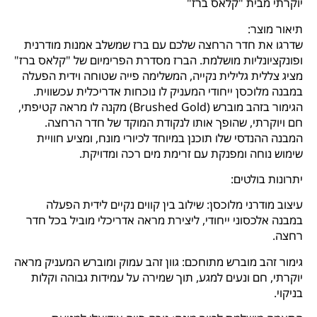
יוקרתי מבית "קלאס ברז"
תיאור מוצר:
שדרגו את חדר הרחצה שלכם עם ברז שמשלב אמנות מודרנית
ופונקציונליות מושלמת. הברז מסדרת הפרימיום של "קלאס ברז"
מציג צללית גלילית נקייה, המשלימה פייה שטוחה וידית הפעלה
במבנה מלוכסן ייחודי המעניק לו נוכחות אדריכלית עכשווית.
הגימור בזהב מוברש (Brushed Gold) מקנה לו מראה קטיפתי,
חם ויוקרתי, שהופך אותו לנקודת המוקד של חדר הרחצה.
המבנה ההנדסי שלו תוכנן במיוחד לכיורי מונח, ומציע חוויית
שימוש נוחה ומפנקת עם זרימת מים רכה ומדויקת.
יתרונות בולטים:
עיצוב מודרני מלוכסן: שילוב בין קווים נקיים לידית הפעלה
במבנה אלכסוני ייחודי, ליצירת מראה אדריכלי מוביל בכל חדר
רחצה.
גימור זהב מוברש מתוחכם: גוון זהב עמוק ומוברש המעניק מראה
יוקרתי, חם ונעים למגע, תוך שמירה על עמידות גבוהה וקלות
בניקוי.