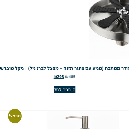
ר ממתכת (מגיע עם צינור הזנה + מפצל לברז ניל) | ניקל מוברש | מק
₪
295
₪
465
הוספה לסל
מבצע!