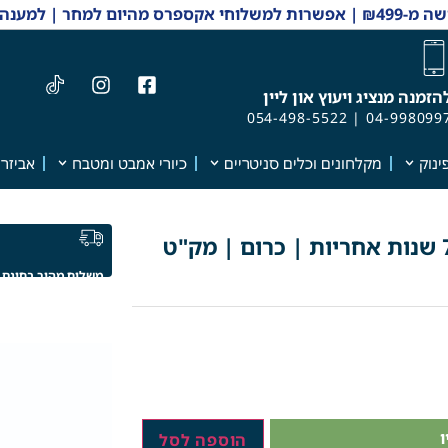
 והזמנות 04-9980997
הזמנה מנציג ויעוץ און ליין
054-498-5522
|
04-998099
ינוק
מקלחונים וכלים סניטריים
כיורי אמבט ומטבח
אביזרי
ברז מטבח נשלף | 2 מצבי זרימה | 7 שנות אחריות | כרום | מק"ט
משלוח מהיר בחינם
הוספה לסל