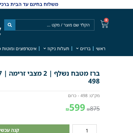
משלוח בחינם עד הבית ברכישה מ-₪499 | אפשרות למשלוחי אקספרס מהיום למחר | למענה אנושי
0
ל
7
ראשי
ברזים
תעלות ניקוז
אינטרפוצים ומוטות פ
498
מק"ט: 498 - כרום
599
875
₪
₪
קנה עכשיו