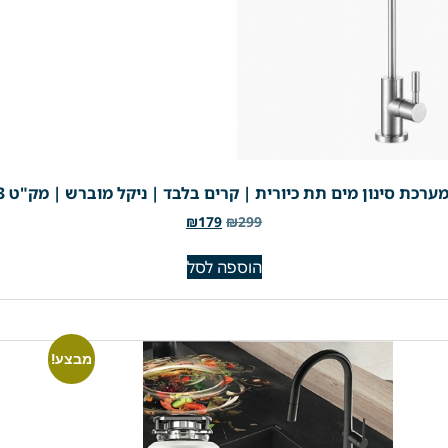
ערכת סינון מים תת כיורית | קרים בלבד | ניקל מוברש | מק"ט 229/3
₪
179
₪
299
הוספה לסל
מבצע!