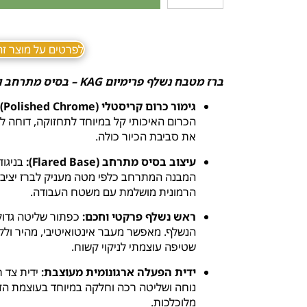
לפרטים על מוצר זה ב sApp
ברז מטבח נשלף פרימיום KAG – בסיס מתרחב וארגונומי בגימור כרום קריסטלי מבריק
גימור כרום קריסטלי (Polished Chrome):
הכרום האיכותי קל במיוחד לתחזוקה, דוחה ל
את סביבת הכיור כולה.
עיצוב בסיס מתרחב (Flared Base):
בניגוד
המבנה המתרחב כלפי מטה מעניק לברז יציבות
הרמונית מושלמת עם משטח העבודה.
ראש נשלף פרקטי וחכם:
כפתור שליטה גדול,
הנשלף. מאפשר מעבר אינטואיטיבי, מהיר וללא 
שטיפה עוצמתי לניקוי קשוח.
ידית הפעלה ארגונומית מעוצבת:
ידית צד 
נוחה ושליטה רכה וחלקה במיוחד בעוצמת הז
מלוכלכות.