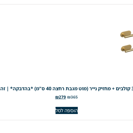
₪
279
₪
365
הוספה לסל