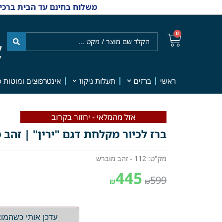
משלוח בחינם עד הבית ברכישה מ-₪499 | אפשרות למשלוחי אקספרס מהיום למחר | למענה אנושי
0
ל
7
ראשי
ברזים
תעלות ניקוז
אינטרפוצים ומוטות פ
אזל מהמלאי - יחזור בקרוב
ברז לכיור מקלחת דגם "ירין" | זהב מו
מק"ט: 112 - זהב מוברש
445
599
₪
₪
עדכן אותי כשהמוצ