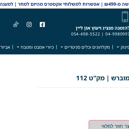
 והזמנות 04-9980997
הזמנה מנציג ויעוץ און ליין
054-498-5522
|
04-998099
ינוק
מקלחונים וכלים סניטריים
כיורי אמבט ומטבח
אביזרי
ברש | מק"ט 112
ר חוזר למלאי