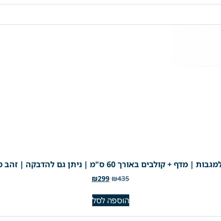
באורך 60 ס"מ | ניתן גם להדבקה | זהב מוברש | מק"ט 201BG
₪
299
₪
435
הוספה לסל