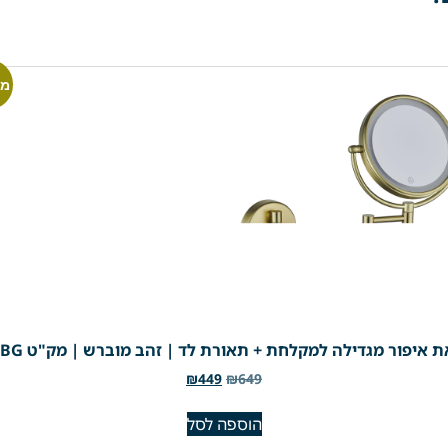
מב
 איפור מגדילה למקלחת + תאורת לד | זהב מוברש | מק"ט 305BG
₪
449
₪
649
הוספה לסל