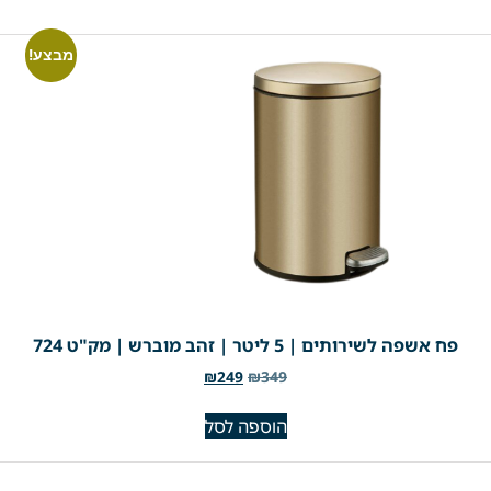
מבצע!
פח אשפה לשירותים | 5 ליטר | זהב מוברש | מק"ט 724
₪
249
₪
349
הוספה לסל