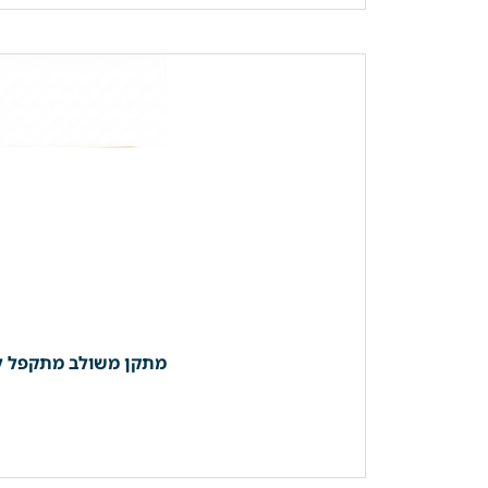
מתקן משולב מתקפל למגבות | מדף + קולבים 