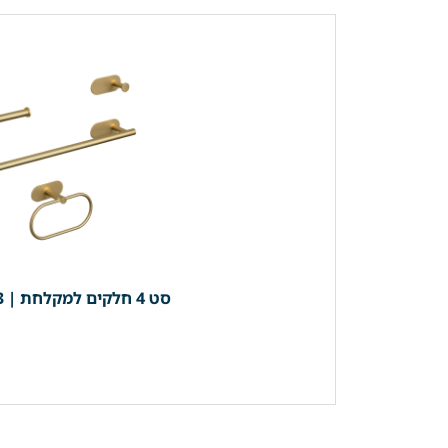
סט 4 חלקים למקלחת | 3 קולבים + מחזיק נייר (מוט מגבת רחצה 40 ס"מ) *בהדבקה* | זהב מוברש | מק"ט 203BG