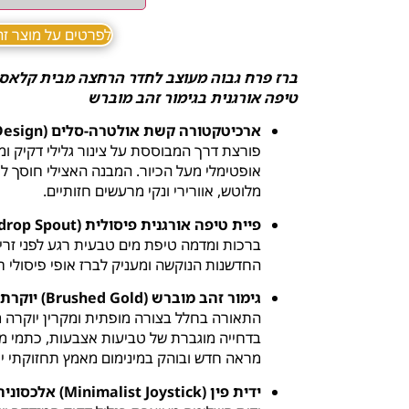
לפרטים על מוצר זה ב sApp
ברז פרח גבוה מעוצב לחדר הרחצה מבית קלאס 
טיפה אורגנית בגימור זהב מוברש
ארכיטקטורה קשת אולטרה-סלים (Ultra-Slim High-Arc Design):
פורצת דרך המבוססת על צינור גלילי דקיק ומ
אופטימלי מעל הכיור. המבנה האצילי חוסך ל
מלוטש, אוורירי ונקי מרעשים חזותיים.
פיית טיפה אורגנית פיסולית (Organic Teardrop Spout):
ברכות ומדמה טיפת מים טבעית רגע לפני זרימ
החדשנות הנוקשה ומעניק לברז אופי פיסולי 
גימור זהב מוברש (Brushed Gold) יוקרתי ומודרני:
התאורה בחלל בצורה מופתית ומקרין יוקרה מ
בדחייה מוגברת של טביעות אצבעות, כתמי מ
מראה חדש ובוהק במינימום מאמץ תחזוקתי יומ
ידית פין (Minimalist Joystick) אלכסונית וארגונומית: