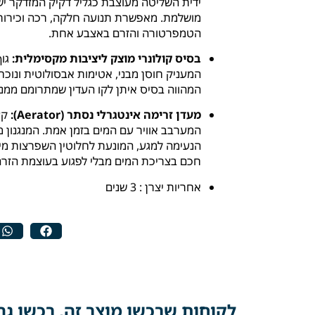
ידית השליטה מעוצבת כגליל דקיק המזדקר ישי
מושלמת. מאפשרת תנועה חלקה, רכה וכירורגי
הטמפרטורה והזרם באצבע אחת.
בסיס קולונרי מוצק ליציבות מקסימלית:
גוף
המעניק חוסן מבני, אטימות אבסולוטית ונוכח
המהווה בסיס איתן לקו העדין שמתרומם ממנו
מעדן זרימה אינטגרלי נסתר (Aerator):
קצ
המערבב אוויר עם המים בזמן אמת. המנגנון 
הנעימה למגע, המונעת לחלוטין השפרצות מיו
חכם בצריכת המים מבלי לפגוע בעוצמת הזרם
אחריות יצרן : 3 שנים
לקוחות שרכשו מוצר זה, רכשו גם