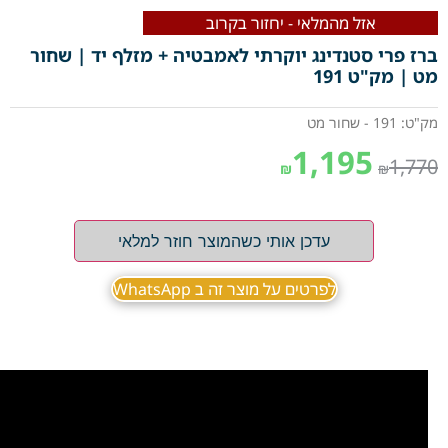
אזל מהמלאי - יחזור בקרוב
ברז פרי סטנדינג יוקרתי לאמבטיה + מזלף יד | שחור
מט | מק"ט 191
מק"ט: 191 - שחור מט
1,195
1,770
₪
₪
עדכן אותי כשהמוצר חוזר למלאי
לפרטים על מוצר זה ב WhatsApp