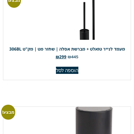
מבצע!
מעמד לנייר טואלט + מברשת אסלה | שחור מט | מק"ט 306BL
₪
299
₪
445
הוספה לסל
מבצע!