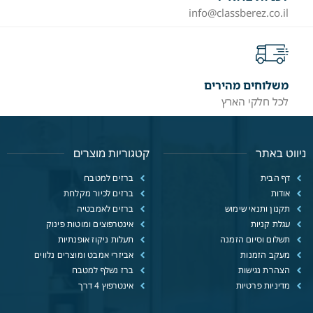
info@classberez.co.il
משלוחים מהירים
לכל חלקי הארץ
ניווט באתר
קטגוריות מוצרים
דף הבית
ברזים למטבח
אודות
ברזים לכיור מקלחת
תקנון ותנאי שימוש
ברזים לאמבטיה
עגלת קניות
אינטרפוצים ומוטות פינוק
תשלום וסיום הזמנה
תעלות ניקוז אופנתיות
מעקב הזמנות
אביזרי אמבט ומוצרים נלווים
הצהרת נגישות
ברז נשלף למטבח
מדיניות פרטיות
אינטרפוץ 4 דרך