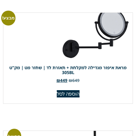
מבצע!
מראת איפור מגדילה למקלחת + תאורת לד | שחור מט | מק"ט
305BL
₪
449
₪
649
הוספה לסל