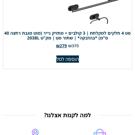
סט 4 חלקים למקלחת | 3 קולבים + מחזיק נייר (מוט מגבת רחצה 40
ס"מ) *בהדבקה* | שחור מט | מק"ט 203BL
₪
279
₪
375
הוספה לסל
למה לקנות אצלנו?