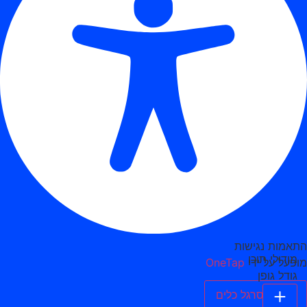
התאמות נגישות
מודולי תוכן
מופעל על ידי
OneTap
גודל גופן
הסתר סרגל כלים