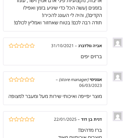
אדיבות, מקצועיות פיני אדם אמין וישר, עומד
בזמנים (עשה הכל כדי שיגיע בזמן ואפילו
הקדים!), והיה לי העונג להכירו!
תודה רבה לכם! בטוח שאחזור ואמליץ לכולם!
אביה גולדברג
–
31/10/2021
דורג
5
מתוך
ברזים יפים
5
אנונימי
(store manager)
–
06/03/2023
דורג
5
מתוך
5
מוצר יפייפה ואיכותי שירות מעל ומעבר למצופה
דנית בן דוד
–
22/01/2025
דורג
5
מתוך
ברז מדהים!!
5
מוצרים איכותיים מאוד..