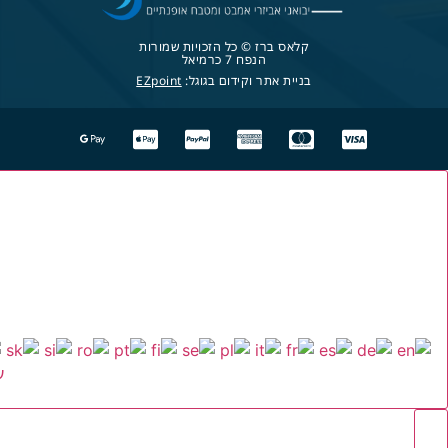
קלאס ברז © כל הזכויות שמורות
הנפח 7 כרמיאל
בניית אתר וקידום בגוגל:
EZpoint
ע