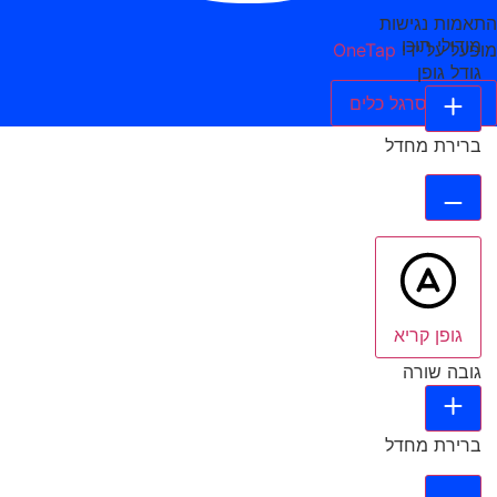
התאמות נגישות
מודולי תוכן
מופעל על ידי
OneTap
גודל גופן
הסתר סרגל כלים
ברירת מחדל
גופן קריא
גובה שורה
ברירת מחדל