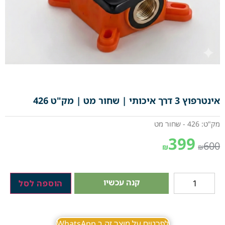
אינטרפוץ 3 דרך איכותי | שחור מט | מק"ט 426
מק"ט: 426 - שחור מט
399
600
₪
₪
קנה עכשיו
הוספה לסל
לפרטים על מוצר זה ב WhatsApp