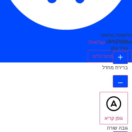
התאמות נגישות
מודולי תוכן
מופעל על ידי
OneTap
גודל גופן
הסתר סרגל כלים
ברירת מחדל
גופן קריא
גובה שורה