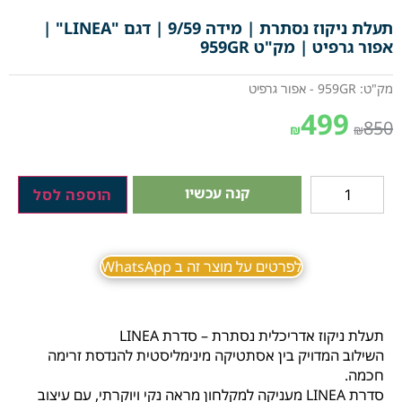
תעלת ניקוז נסתרת | מידה 9/59 | דגם "LINEA" |
אפור גרפיט | מק"ט 959GR
מק"ט: 959GR - אפור גרפיט
499
850
₪
₪
קנה עכשיו
הוספה לסל
לפרטים על מוצר זה ב WhatsApp
תעלת ניקוז אדריכלית נסתרת – סדרת LINEA
השילוב המדויק בין אסתטיקה מינימליסטית להנדסת זרימה
חכמה.
סדרת LINEA מעניקה למקלחון מראה נקי ויוקרתי, עם עיצוב