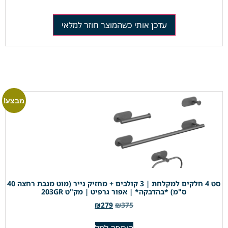
עדכן אותי כשהמוצר חוזר למלאי
מבצע!
סט 4 חלקים למקלחת | 3 קולבים + מחזיק נייר (מוט מגבת רחצה 40
ס"מ) *בהדבקה* | אפור גרפיט | מק"ט 203GR
₪
279
₪
375
הוספה לסל