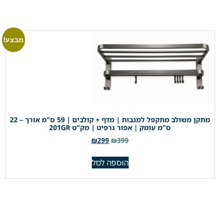
מבצע!
מתקן משולב מתקפל למגבות | מדף + קולבים | 59 ס"מ אורך – 22
ס"מ עומק | אפור גרפיט | מק"ט 201GR
₪
299
₪
399
הוספה לסל