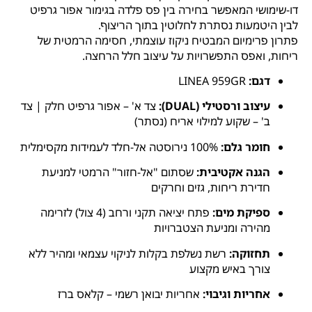
דו-שימושי המאפשר בחירה בין פס פלדה בגימור אפור גרפיט
לבין היטמעות נסתרת לחלוטין בתוך הריצוף.
פתרון פרימיום המבטיח ניקוז עוצמתי, חסימה הרמטית של
ריחות, ואפס התפשרויות על עיצוב חלל הרחצה.
דגם:
LINEA 959GR
עיצוב ורסטילי (DUAL):
צד א' – אפור גרפיט חלק | צד
ב' – שקוע למילוי אריח (נסתר)
חומר גלם:
100% נירוסטה אל-חלד לעמידות מקסימלית
הגנה אקטיבית:
שסתום "אל-חזור" הרמטי למניעת
חדירת ריחות, גזים וחרקים
ספיקת מים:
פתח יציאה תקני ורחב (4 צול) לזרימה
מהירה ומניעת הצטברויות
תחזוקה:
רשת נשלפת בקלות לניקוי עצמאי ומהיר ללא
צורך באיש מקצוע
אחריות וגיבוי:
אחריות יבואן רשמי – קלאס ברז