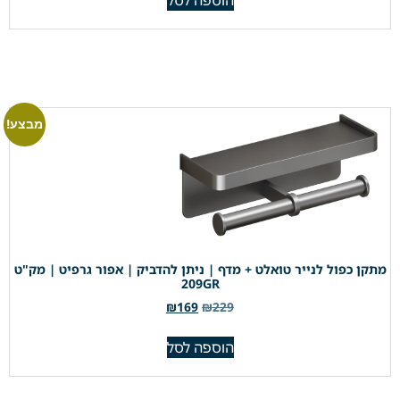
מבצע!
מתקן כפול לנייר טואלט + מדף | ניתן להדביק | אפור גרפיט | מק"ט
209GR
₪
169
₪
229
הוספה לסל