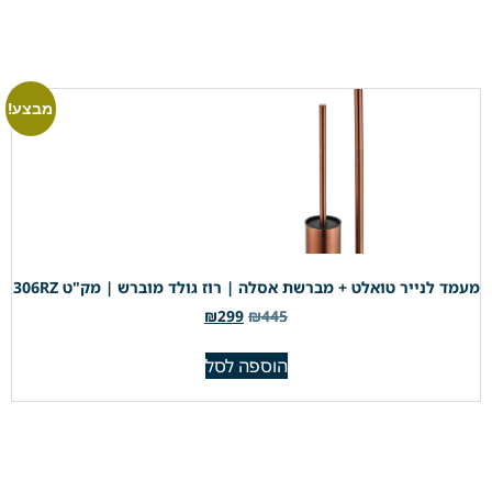
מבצע!
מעמד לנייר טואלט + מברשת אסלה | רוז גולד מוברש | מק"ט 306RZ
₪
299
₪
445
הוספה לסל