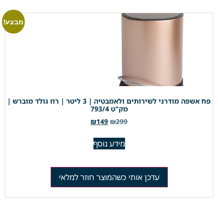
מבצע!
פח אשפה מודרני לשירותים ולאמבטיה | 3 ליטר | רוז גולד מוברש |
מק"ט 793/4
₪
149
₪
299
מידע נוסף
עדכן אותי כשהמוצר חוזר למלאי