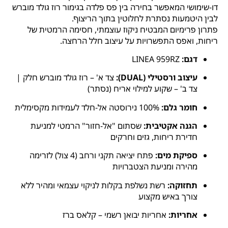
דו-שימושי המאפשר בחירה בין פס פלדה בגימור רוז גולד מוברש
לבין היטמעות נסתרת לחלוטין בתוך הריצוף.
פתרון פרימיום המבטיח ניקוז עוצמתי, חסימה הרמטית של
ריחות, ואפס התפשרויות על עיצוב חלל הרחצה.
דגם:
LINEA 959RZ
עיצוב ורסטילי (DUAL):
צד א' – רוז גולד מוברש חלק |
צד ב' – שקוע למילוי אריח (נסתר)
חומר גלם:
100% נירוסטה אל-חלד לעמידות מקסימלית
הגנה אקטיבית:
שסתום "אל-חזור" הרמטי למניעת
חדירת ריחות, גזים וחרקים
ספיקת מים:
פתח יציאה תקני ורחב (4 צול) לזרימה
מהירה ומניעת הצטברויות
תחזוקה:
רשת נשלפת בקלות לניקוי עצמאי ומהיר ללא
צורך באיש מקצוע
אחריות:
אחריות יבואן רשמי – קלאס ברז