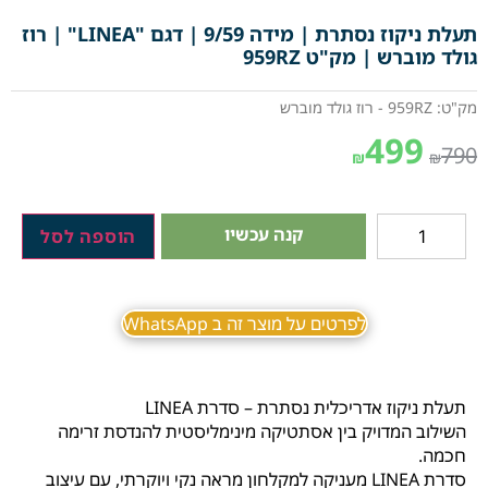
תעלת ניקוז נסתרת | מידה 9/59 | דגם "LINEA" | רוז
גולד מוברש | מק"ט 959RZ
מק"ט: 959RZ - רוז גולד מוברש
499
790
₪
₪
קנה עכשיו
הוספה לסל
לפרטים על מוצר זה ב WhatsApp
תעלת ניקוז אדריכלית נסתרת – סדרת LINEA
השילוב המדויק בין אסתטיקה מינימליסטית להנדסת זרימה
חכמה.
סדרת LINEA מעניקה למקלחון מראה נקי ויוקרתי, עם עיצוב