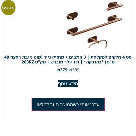
מבצע!
סט 4 חלקים למקלחת | 3 קולבים + מחזיק נייר (מוט מגבת רחצה 40
ס"מ) *בהדבקה* | רוז גולד מוברש | מק"ט 203RZ
₪
279
₪
599
מידע נוסף
עדכן אותי כשהמוצר חוזר למלאי