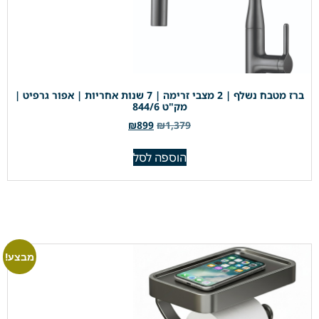
ברז מטבח נשלף | 2 מצבי זרימה | 7 שנות אחריות | אפור גרפיט |
מק"ט 844/6
₪
899
₪
1,379
הוספה לסל
מבצע!