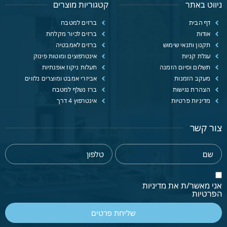
ניווט באתר
קטגוריות מוצרים
דף הבית
ברזים למטבח
אודות
ברזים לכיור מקלחת
תקנון ותנאי שימוש
ברזים לאמבטיה
עגלת קניות
אינטרפוצים ומוטות פינוק
תשלום וסיום הזמנה
תעלות ניקוז אופנתיות
מעקב הזמנות
אביזרי אמבט ומוצרים נלווים
הצהרת נגישות
ברז נשלף למטבח
מדיניות פרטיות
אינטרפוץ 4 דרך
צור קשר
אני מאשר/ת את מדיניות
הפרטיות
שליחת פרטים