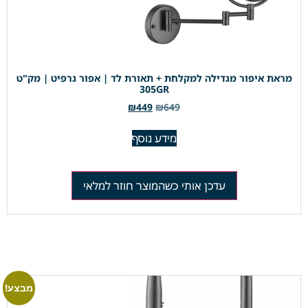
מראת איפור מגדילה למקלחת + תאורת לד | אפור גרפיט | מק"ט
305GR
₪
449
₪
649
מידע נוסף
עדכן אותי כשהמוצר חוזר למלאי
מבצע!