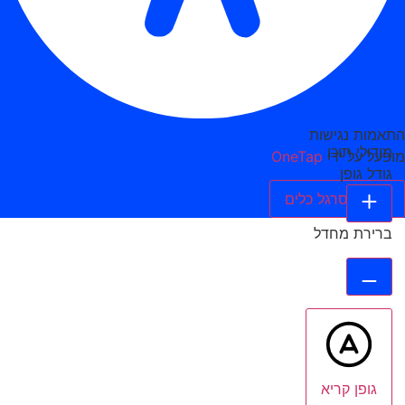
התאמות נגישות
מודולי תוכן
מופעל על ידי
OneTap
גודל גופן
הסתר סרגל כלים
ברירת מחדל
גופן קריא