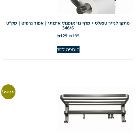
מתקן לנייר טואלט + מדף נוי אופנתי איכותי | אפור גרפיט | מק"ט
346/6
₪
129
₪
195
הוספה לסל
מבצע!