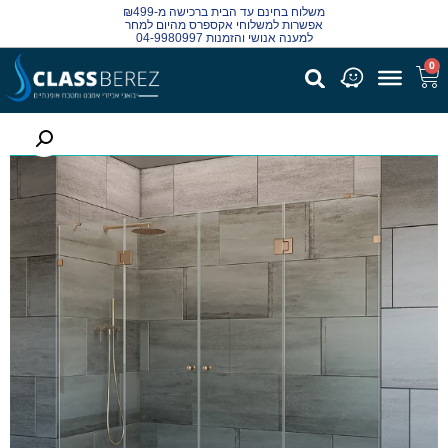
משלוח בחינם עד הבית ברכישה מ-₪499
אפשרות למשלוחי אקספרס מהיום למחר
למענה אנושי והזמנות 04-9980997
0