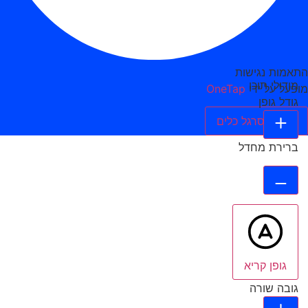
התאמות נגישות
מודולי תוכן
מופעל על ידי
OneTap
גודל גופן
הסתר סרגל כלים
ברירת מחדל
גופן קריא
גובה שורה