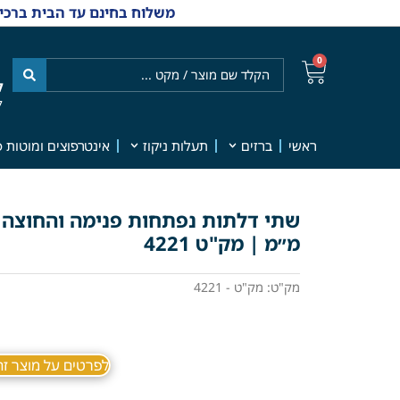
משלוח בחינם עד הבית ברכישה מ-₪499 | אפשרות למשלוחי אקספרס מהיום למחר | למענה אנושי
0
ל
7
ראשי
ברזים
תעלות ניקוז
אינטרפוצים ומוטות פ
מ״מ | מק"ט 4221
מק"ט: מק"ט - 4221
לפרטים על מוצר זה ב sApp