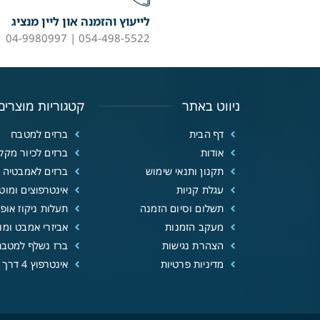
לייעוץ והזמנה און ליין מנציג
054-498-5522 | 04-9980997
ניווט באתר
קטגוריות מוצרים
דף הבית
ברזים למטבח
אודות
ברזים לכיור מקל
תקנון ותנאי שימוש
ברזים לאמבטיה
עגלת קניות
אינטרפוצים ומוטו
תשלום וסיום הזמנה
תעלות ניקוז אופנ
מעקב הזמנות
אביזרי אמבט ומוצ
הצהרת נגישות
ברז נשלף למטבח
מדיניות פרטיות
אינטרפוץ 4 דרך