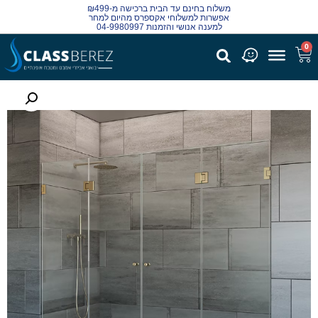
משלוח בחינם עד הבית ברכישה מ-₪499
אפשרות למשלוחי אקספרס מהיום למחר
למענה אנושי והזמנות 04-9980997
0