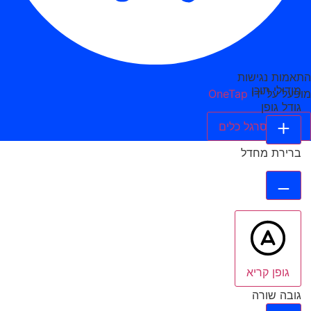
התאמות נגישות
מודולי תוכן
מופעל על ידי
OneTap
גודל גופן
הסתר סרגל כלים
ברירת מחדל
גופן קריא
גובה שורה