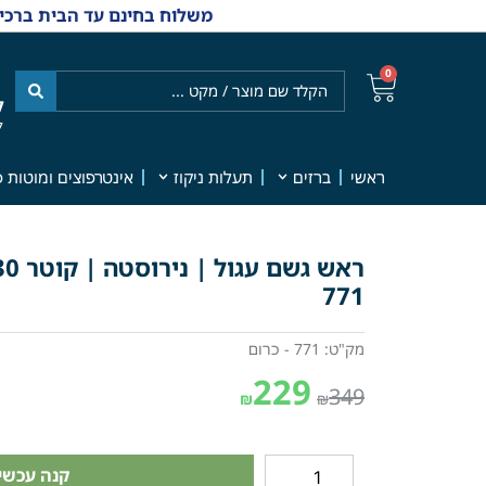
משלוח בחינם עד הבית ברכישה מ-₪499 | אפשרות למשלוחי אקספרס מהיום למחר | למענה אנושי
0
ל
7
ראשי
ברזים
תעלות ניקוז
אינטרפוצים ומוטות פ
771
מק"ט: 771 - כרום
229
349
₪
₪
קנה עכשיו