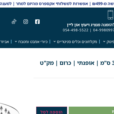
 והזמנות 04-9980997
הזמנה מנציג ויעוץ און ליין
054-498-5522
|
04-998099
ינוק
מקלחונים וכלים סניטריים
כיורי אמבט ומטבח
אביזרי
ראש גשם עגול | נירוסטה | קוטר 30 ס"מ | אופנתי | כרום | מק"ט
הוספה לסל