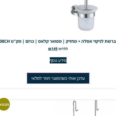
רשת לניקוי אסלה + מחזיק | מפואר קלאס | כרום | מק"ט 208CH
₪
149
₪
199
מידע נוסף
עדכן אותי כשהמוצר חוזר למלאי
מבצע!