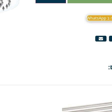
What
: