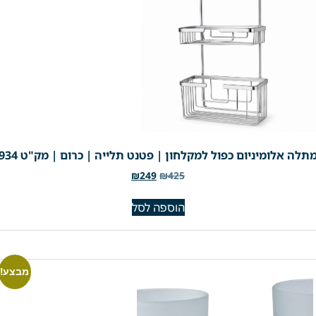
תלה אלומיניום כפול למקלחון | פטנט תלייה | כרום | מק"ט 934
₪
249
₪
425
הוספה לסל
מבצע!