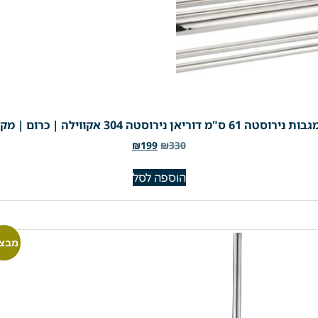
"מ דוריאן נירוסטה 304 אקווילה | כרום | מק"ט 760
₪
199
₪
330
הוספה לסל
מבצע