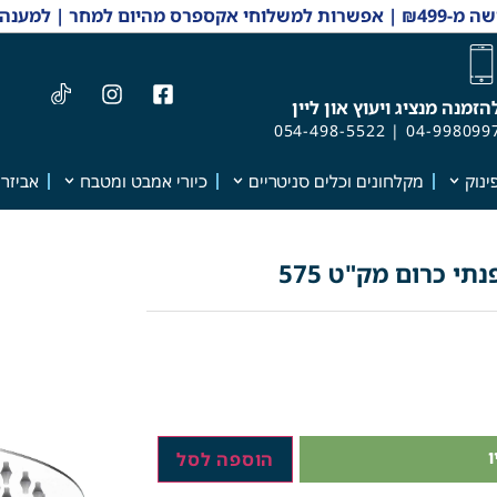
 והזמנות 04-9980997
הזמנה מנציג ויעוץ און ליין
054-498-5522
|
04-998099
ינוק
מקלחונים וכלים סניטריים
כיורי אמבט ומטבח
אביזרי
הוספה לסל