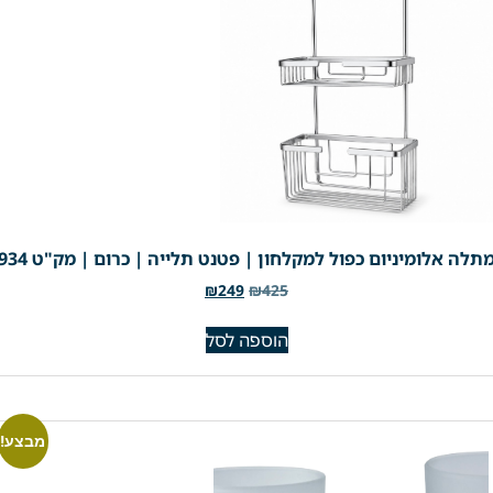
תלה אלומיניום כפול למקלחון | פטנט תלייה | כרום | מק"ט 934
₪
249
₪
425
הוספה לסל
מבצע!