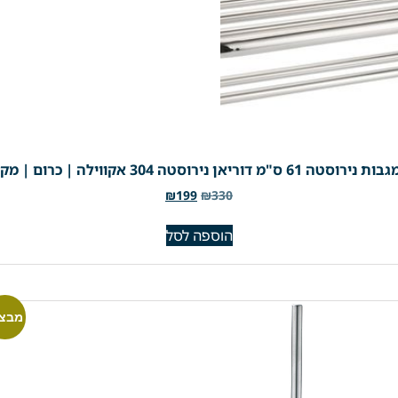
"מ דוריאן נירוסטה 304 אקווילה | כרום | מק"ט 760
₪
199
₪
330
הוספה לסל
מבצע