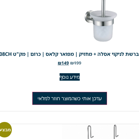
רשת לניקוי אסלה + מחזיק | מפואר קלאס | כרום | מק"ט 208CH
₪
149
₪
199
מידע נוסף
עדכן אותי כשהמוצר חוזר למלאי
מבצע!