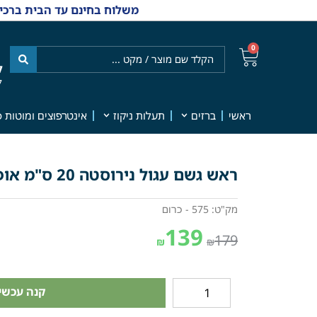
משלוח בחינם עד הבית ברכישה מ-₪499 | אפשרות למשלוחי אקספרס מהיום למחר | למענה אנושי
0
ל
7
ראשי
ברזים
תעלות ניקוז
אינטרפוצים ומוטות פ
ראש גשם עגול נירוסטה 20 ס"מ אופנתי כרום מק"ט 575
מק"ט: 575 - כרום
139
179
₪
₪
קנה עכשיו