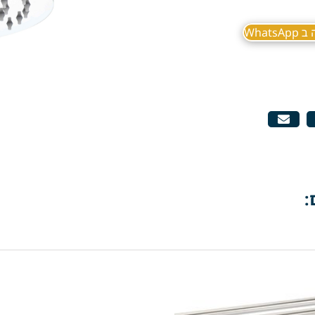
What
: