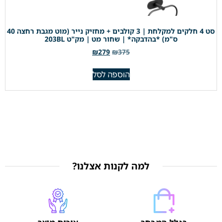
סט 4 חלקים למקלחת | 3 קולבים + מחזיק נייר (מוט מגבת רחצה 40
ס"מ) *בהדבקה* | שחור מט | מק"ט 203BL
₪
279
₪
375
הוספה לסל
למה לקנות אצלנו?