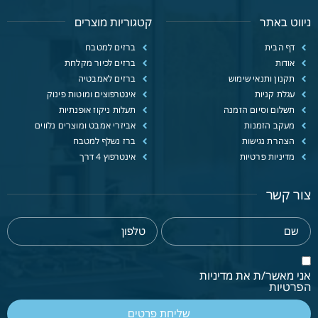
ניווט באתר
קטגוריות מוצרים
דף הבית
ברזים למטבח
אודות
ברזים לכיור מקלחת
תקנון ותנאי שימוש
ברזים לאמבטיה
עגלת קניות
אינטרפוצים ומוטות פינוק
תשלום וסיום הזמנה
תעלות ניקוז אופנתיות
מעקב הזמנות
אביזרי אמבט ומוצרים נלווים
הצהרת נגישות
ברז נשלף למטבח
מדיניות פרטיות
אינטרפוץ 4 דרך
צור קשר
אני מאשר/ת את מדיניות
הפרטיות
שליחת פרטים