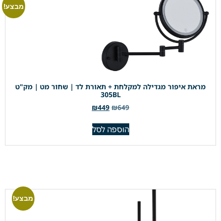
מבצע!
מראת איפור מגדילה למקלחת + תאורת לד | שחור מט | מק"ט
305BL
₪
449
₪
649
הוספה לסל
מבצע!