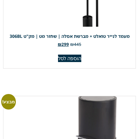
מעמד לנייר טואלט + מברשת אסלה | שחור מט | מק"ט 306BL
₪
299
₪
445
הוספה לסל
מבצע!