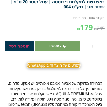
ראש גשם למקלחת נירוסטה | עגול קוטר 20 ס"מ |
שחור מט | מק"ט 004
מק"ט: 004 - שחור מט
179
245
₪
₪
קנה עכשיו
הוספה לסל
לפרטים על מוצר זה ב WhatsApp
לבחירה מדויקת של אביזרי אמבט איכותיים יש אפקט מדהים.
כזה שהופך כל חדר רחצה לממלכה! בדיוק כמו ראש מקלחת
עגול של AQUILA PREMIUM. ראש מקלחת איכותי במיוחד
בקוטר 20 ס"מ, עשוי מנירוסטה 304 חזקה ועמידה לזמן רב,
בעל ראש כדורי קשיח ממתכת פליז (BRASS) המאפשר כיונון