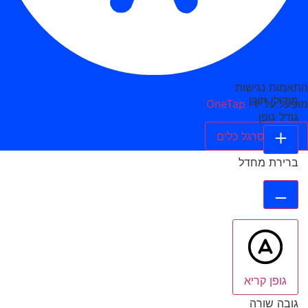
התאמות נגישות
מודולי תוכן
מופעל על ידי
OneTap
גודל גופן
הסתר סרגל כלים
ברירת מחדל
גופן קריא
גובה שורה