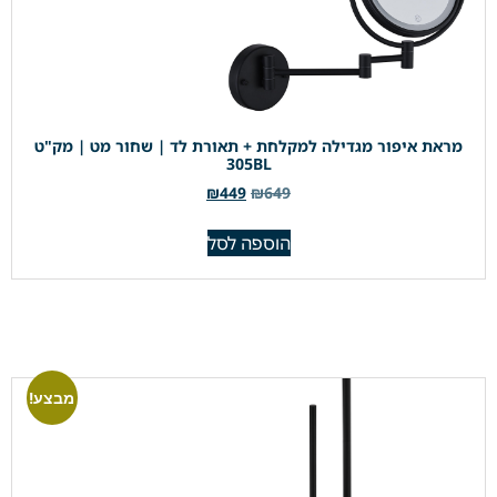
מראת איפור מגדילה למקלחת + תאורת לד | שחור מט | מק"ט
305BL
₪
449
₪
649
הוספה לסל
מבצע!