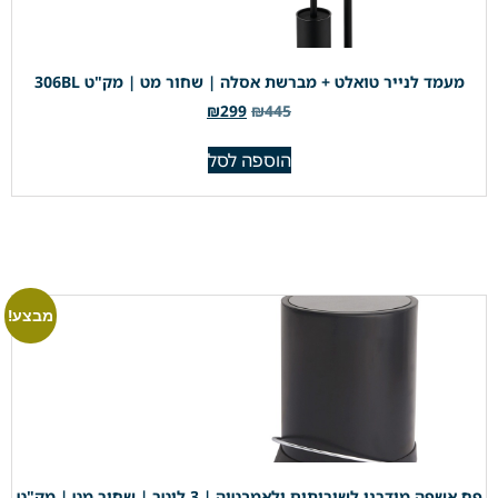
מעמד לנייר טואלט + מברשת אסלה | שחור מט | מק"ט 306BL
₪
299
₪
445
הוספה לסל
מבצע!
פח אשפה מודרני לשירותים ולאמבטיה | 3 ליטר | שחור מט | מק"ט