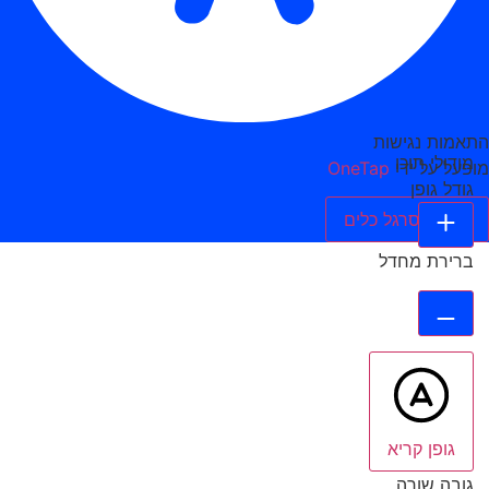
התאמות נגישות
מודולי תוכן
מופעל על ידי
OneTap
גודל גופן
הסתר סרגל כלים
ברירת מחדל
גופן קריא
גובה שורה