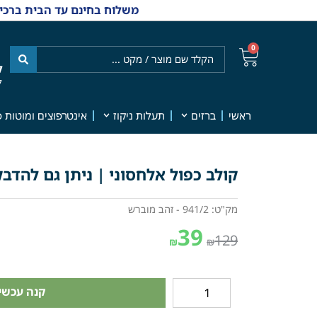
משלוח בחינם עד הבית ברכישה מ-₪499 | אפשרות למשלוחי אקספרס מהיום למחר | למענה אנושי
0
ל
7
ראשי
ברזים
תעלות ניקוז
אינטרפוצים ומוטות פ
קולב כפול אלחסוני | ניתן גם להדבקה 
מק"ט: 941/2 - זהב מוברש
39
129
₪
₪
קנה עכשיו