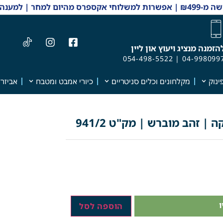
 והזמנות 04-9980997
הזמנה מנציג ויעוץ און ליין
054-498-5522
|
04-998099
ינוק
מקלחונים וכלים סניטריים
כיורי אמבט ומטבח
אביזרי
| זהב מוברש | מק"ט 941/2
הוספה לסל