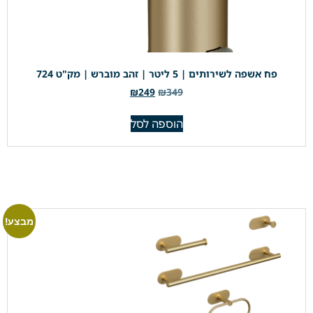
פח אשפה לשירותים | 5 ליטר | זהב מוברש | מק"ט 724
₪
249
₪
349
הוספה לסל
מבצע!