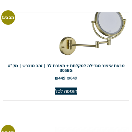
מבצע!
מראת איפור מגדילה למקלחת + תאורת לד | זהב מוברש | מק"ט
305BG
₪
449
₪
649
הוספה לסל