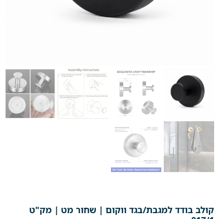
קולב בודד למגבת/בגד ווקום | שחור מט | מק"ט