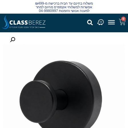
משלוח בחינם עד הבית ברכישה מ-₪499
אפשרות למשלוחי אקספרס מהיום למחר
למענה אנושי והזמנות 04-9980997
0