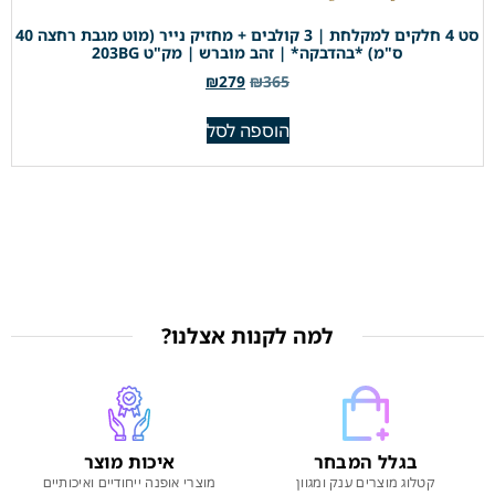
סט 4 חלקים למקלחת | 3 קולבים + מחזיק נייר (מוט מגבת רחצה 40
ס"מ) *בהדבקה* | זהב מוברש | מק"ט 203BG
₪
279
₪
365
הוספה לסל
למה לקנות אצלנו?
בגלל המבחר
איכות מוצר
קטלוג מוצרים ענק ומגוון
מוצרי אופנה ייחודיים ואיכותיים