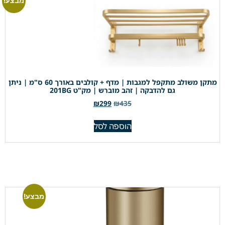
מבצע!
מתקן משולב מתקפל למגבות | מדף + קולבים באורך 60 ס"מ | ניתן
גם להדבקה | זהב מוברש | מק"ט 201BG
₪
299
₪
435
הוספה לסל
מבצע!