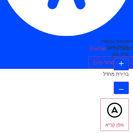
התאמות נגישות
מודולי תוכן
מופעל על ידי
OneTap
גודל גופן
הסתר סרגל כלים
ברירת מחדל
גופן קריא