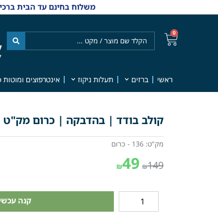
משלוח בחינם עד הבית ברכישה מ-₪499 | אפשרות למשלוחי אקספרס מהיום למחר | למענה אנושי
0
ל
7
ראשי
ברזים
תעלות ניקוז
אינטרפוצים ומוטות פ
קולב בודד | בהדבקה | כרום מק"ט 136
מק"ט: 136 - כרום
49
149
₪
₪
קנה עכשיו