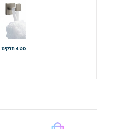
סט 4 חלקים למקלחת פרופיל מרובע | 3 קולבים + מחזיק נייר | ניקל מוברש | מק"ט 204BN