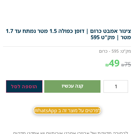
צינור אמבט כרום | דופן כפולה 1.5 מטר נמתח עד 1.7
מטר | מק"ט 595
מק"ט: 595 - כרום
49
75
₪
₪
קנה עכשיו
הוספה לסל
לפרטים על מוצר זה ב WhatsApp
לבחירה מדויקת של אביזרי אמבט איכותיים יש אפקט מדהים.