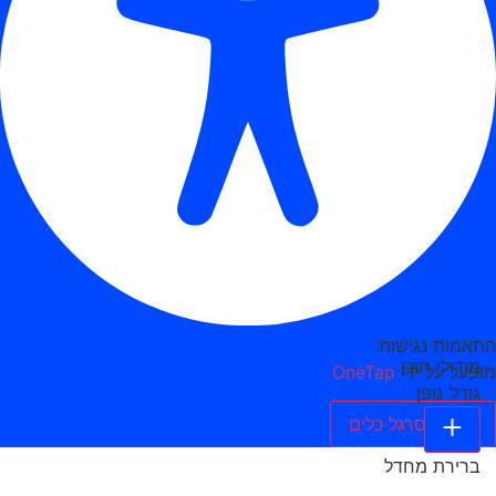
התאמות נגישות
מודולי תוכן
מופעל על ידי
OneTap
גודל גופן
הסתר סרגל כלים
ברירת מחדל