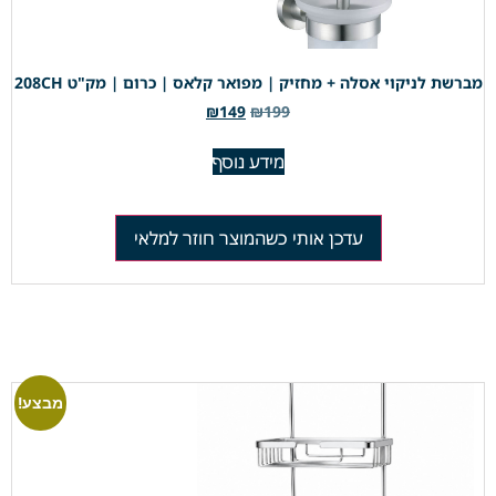
מברשת לניקוי אסלה + מחזיק | מפואר קלאס | כרום | מק"ט 208CH
₪
149
₪
199
מידע נוסף
עדכן אותי כשהמוצר חוזר למלאי
מבצע!