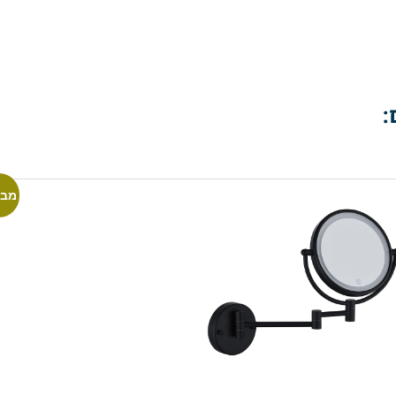
:
מבצ