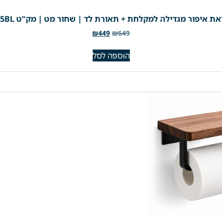
ת איפור מגדילה למקלחת + תאורת לד | שחור מט | מק"ט 305BL
₪
449
₪
649
הוספה לסל