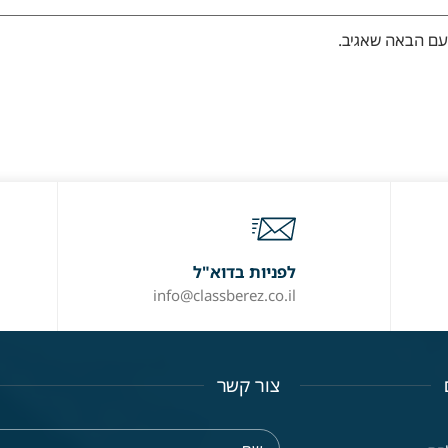
עם הבאה שאגיב.
לפניות בדוא"ל
info@classberez.co.il
צור קשר