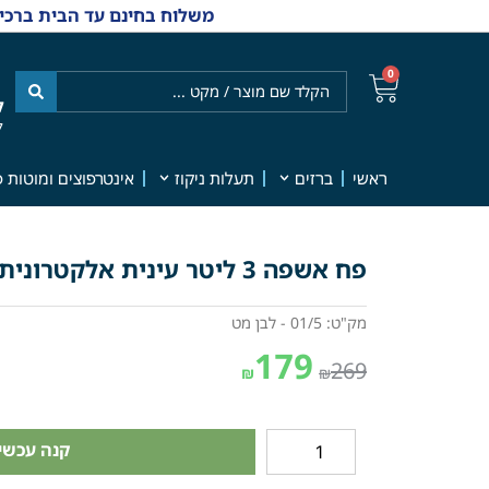
משלוח בחינם עד הבית ברכישה מ-₪499 | אפשרות למשלוחי אקספרס מהיום למחר | למענה אנושי
0
ל
7
ראשי
ברזים
תעלות ניקוז
אינטרפוצים ומוטות פ
פח אשפה 3 ליטר עינית אלקטרונית לפתיחה | לבן מט | מק"ט 01/5
מק"ט: 01/5 - לבן מט
179
269
₪
₪
קנה עכשיו