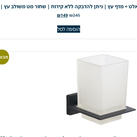
לט + מדף עץ | ניתן להדבקה ללא קידוח | שחור מט משולב עץ | מק"ט
₪
149
₪
245
הוספה לסל
מבצע