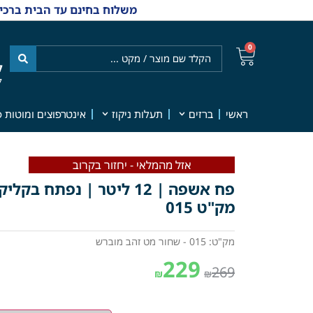
משלוח בחינם עד הבית ברכישה מ-₪499 | אפשרות למשלוחי אקספרס מהיום למחר | למענה אנושי
0
ל
7
ראשי
ברזים
תעלות ניקוז
אינטרפוצים ומוטות פ
אזל מהמלאי - יחזור בקרוב
פח אשפה | 12 ליטר | נפת
מק"ט 015
מק"ט: 015 - שחור מט זהב מוברש
229
269
₪
₪