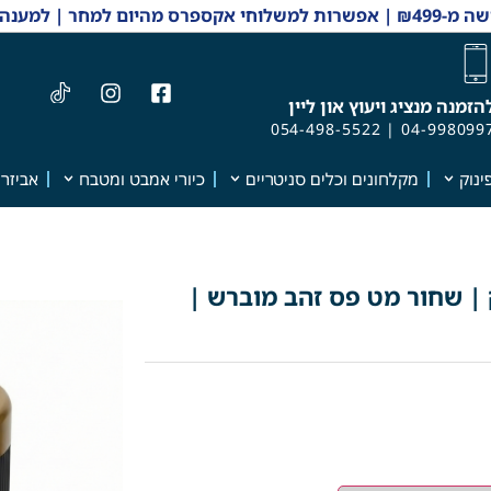
 והזמנות 04-9980997
הזמנה מנציג ויעוץ און ליין
054-498-5522
|
04-998099
ינוק
מקלחונים וכלים סניטריים
כיורי אמבט ומטבח
אביזרי
ח בקליק | שחור מט פס זהב מוברש |