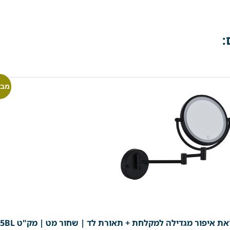
:
מבצ
ת איפור מגדילה למקלחת + תאורת לד | שחור מט | מק"ט 305BL