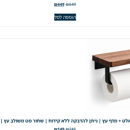
₪
449
₪
649
הוספה לסל
לט + מדף עץ | ניתן להדבקה ללא קידוח | שחור מט משולב עץ | מק"ט
₪
149
₪
245