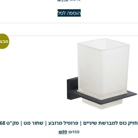
הוספה לסל
מבצע
זיק כוס למברשת שיניים | פרופיל מרובע | שחור מט | מק"ט 768
₪
99
₪
150