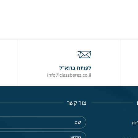
לפניות בדוא"ל
info@classberez.co.il
צור קשר
חת