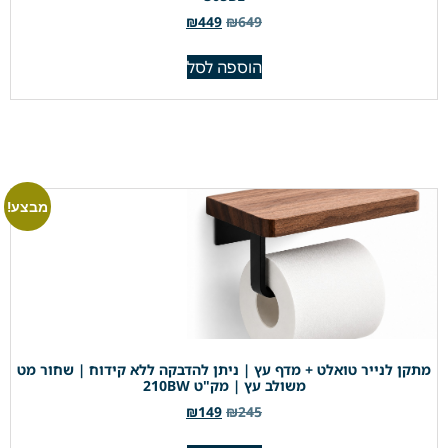
₪
449
₪
649
הוספה לסל
מבצע!
מתקן לנייר טואלט + מדף עץ | ניתן להדבקה ללא קידוח | שחור מט
משולב עץ | מק"ט 210BW
₪
149
₪
245