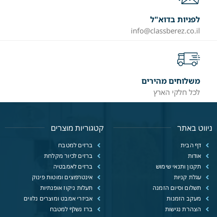
לפניות בדוא"ל
info@classberez.co.il
משלוחים מהירים
לכל חלקי הארץ
ניווט באתר
קטגוריות מוצרים
דף הבית
ברזים למטבח
אודות
ברזים לכיור מקלחת
תקנון ותנאי שימוש
ברזים לאמבטיה
עגלת קניות
אינטרפוצים ומוטות פינוק
תשלום וסיום הזמנה
תעלות ניקוז אופנתיות
מעקב הזמנות
אביזרי אמבט ומוצרים נלווים
הצהרת נגישות
ברז נשלף למטבח