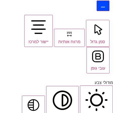
סמן גדול
מרווח אותיות
יישור למרכז
עובי גופן
מודולי צבע