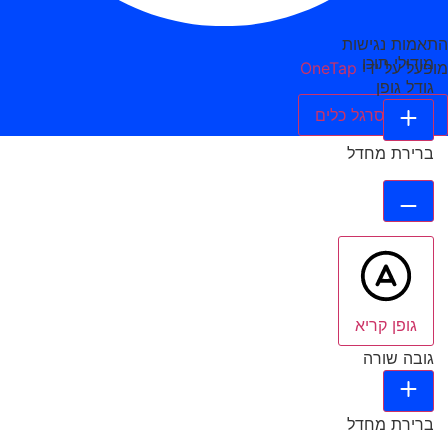
התאמות נגישות
מודולי תוכן
מופעל על ידי
OneTap
גודל גופן
הסתר סרגל כלים
ברירת מחדל
גופן קריא
גובה שורה
ברירת מחדל