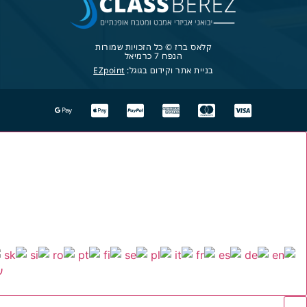
קלאס ברז © כל הזכויות שמורות
הנפח 7 כרמיאל
בניית אתר וקידום בגוגל:
EZpoint
ע