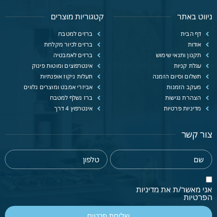
ניווט באתר
קטגוריות מוצרים
דף הבית
ברזים למטבח
אודות
ברזים לכיור מקלחת
תקנון ותנאי שימוש
ברזים לאמבטיה
עגלת קניות
אינטרפוצים ומוטות פינוק
תשלום וסיום הזמנה
תעלות ניקוז אופנתיות
מעקב הזמנות
אביזרי אמבט ומוצרים נלווים
הצהרת נגישות
ברז נשלף למטבח
מדיניות פרטיות
אינטרפוץ 4 דרך
צור קשר
אני מאשר/ת את מדיניות
הפרטיות
שליחת פרטים