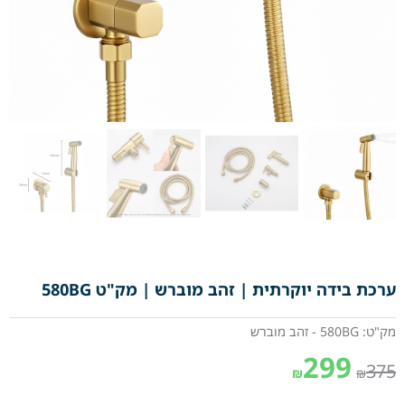
ערכת בידה יוקרתית | זהב מוברש | מק"ט 580BG
מק"ט: 580BG - זהב מוברש
299
375
₪
₪