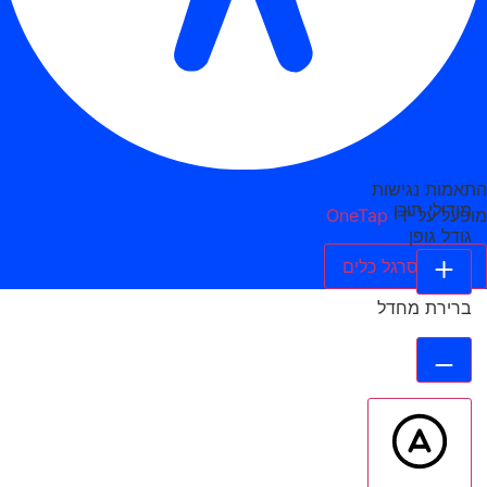
התאמות נגישות
מודולי תוכן
מופעל על ידי
OneTap
גודל גופן
הסתר סרגל כלים
ברירת מחדל