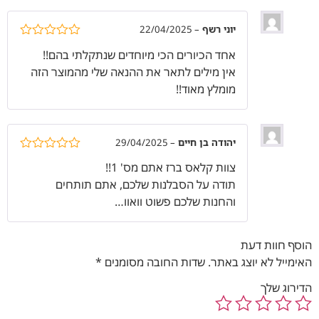
יוני רשף
–
22/04/2025
דורג
5
מתוך
אחד הכיורים הכי מיוחדים שנתקלתי בהם!!
5
אין מילים לתאר את ההנאה שלי מהמוצר הזה
מומלץ מאוד!!
יהודה בן חיים
–
29/04/2025
דורג
5
מתוך
צוות קלאס ברז אתם מס' 1!!
5
תודה על הסבלנות שלכם, אתם תותחים
והחנות שלכם פשוט וואוו…
הוסף חוות דעת
האימייל לא יוצג באתר.
שדות החובה מסומנים
*
הדירוג שלך