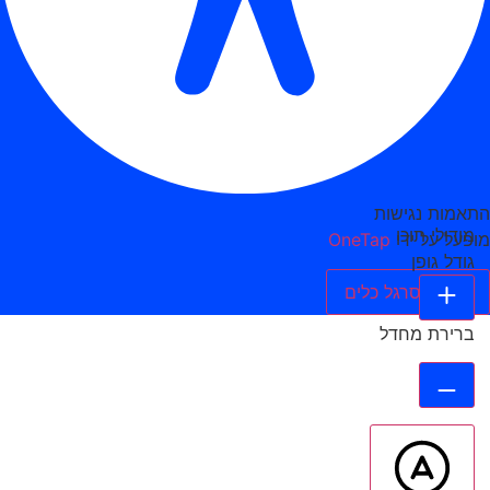
התאמות נגישות
מודולי תוכן
מופעל על ידי
OneTap
גודל גופן
הסתר סרגל כלים
ברירת מחדל