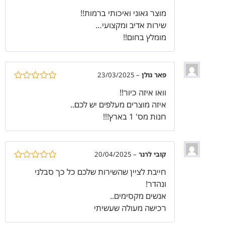
דורג
5
מתוך
מוצר גאוני ואיכותי ברמות!!
5
שירות אדיב ומקצועי…
מומלץ בחום!!
פאר גולן
–
23/03/2025
דורג
5
מתוך
וואו איזה כיור!!
5
איזה מוצרים מעלפים יש לכם..
חנות מס' 1 בארץ!!!
קובי לרנר
–
20/04/2025
דורג
5
מתוך
חייבת לציין שהשירות שלכם כל כך סבלני
5
ונהדר!
אנשים מקסימים..
רכישה מעולה שעשיתי