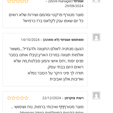
אנונימי
(store manager)
–
29/08/2024
דורג
5
מתוך
5
מוצר מטורף פרקטי ומהמם ושירות שלא רואים
כל יום שאפו ענק לקלאס ברז כרמיאל
משתמש אנונימי (לא מזוהה)
–
14/10/2024
הגענו מנתניה לאולם התצוגה ולהבדיל…משאר
אולמות תצוגה במרכז הארץ,קיבלו אותנו בסבר
פנים יפות ,יחס אישי והמון סבלנות,מה שלא
רואים היום בבתי עסק.
תודה לך פיני היקר על הסבר נפלא
ואדיבות.אלון ואביבית
רעות צוקרמן
–
22/12/2024
דורג
5
מתוך
מוצר מטורףףף ואיכותי ברמות, נוח ושימושי ..
5
אחת הקניות המוצלחות ביותר שעשיתי!