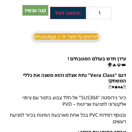
קנה עכשיו
הוספה לסל
לפרטים על מוצר זה ב WhatsApp
עידן חדש בעולם המטבחים !
👑💎🔥🌍
דגם "Vera Class" נחת אצלנו והוא משנה את כללי
המשחק!
🃏
♥️
♣️
♦️
♠️
🃏
כיור נירוסטה "SUS304" אל-חלד צבוע בתנור עם ציפוי
אלקטרוני למניעת שריטות – PVD
ובנוסף רפידות PVC בכל אחת מארבעת הפינות בכיור למניעת
רעשים.
אבזור המגיע עם הכיור :