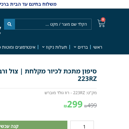
משלוח בחינם עד הבית ברכישה מ-₪499 | אפשרות למשלוחי אקספרס מהיום למחר | למענה אנושי
0
ל
7
ראשי
ברזים
תעלות ניקוז
אינטרפוצים ומוטות פ
סיפון מתכת לכיור מקלחת | צול ורב
223RZ
מק"ט: 223RZ - רוז גולד מוברש
299
499
₪
₪
קנה עכשיו