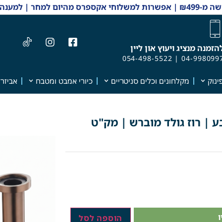
 והזמנות 04-9980997
הזמנה מנציג ויעוץ און ליין
054-498-5522
|
04-998099
ינוק
מקלחונים וכלים סניטריים
כיורי אמבט ומטבח
אביזרי
ע | רוז גולד מוברש | מק"ט
הוספה לסל