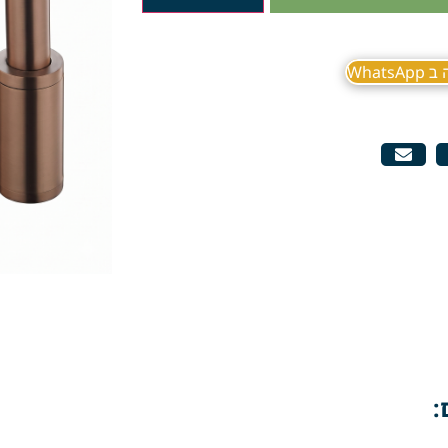
What
: