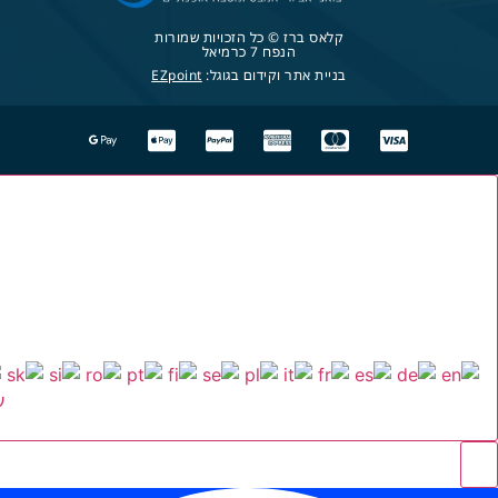
קלאס ברז © כל הזכויות שמורות
הנפח 7 כרמיאל
בניית אתר וקידום בגוגל:
EZpoint
ע