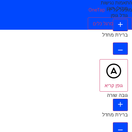
התאמות נגישות
מודולי תוכן
מופעל על ידי
OneTap
גודל גופן
הסתר סרגל כלים
ברירת מחדל
גופן קריא
גובה שורה
ברירת מחדל