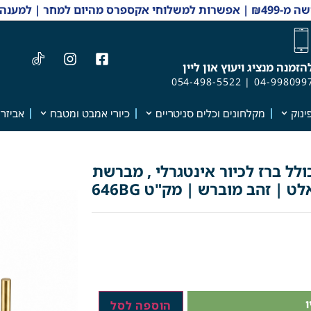
 והזמנות 04-9980997
הזמנה מנציג ויעוץ און ליין
054-498-5522
|
04-998099
ינוק
מקלחונים וכלים סניטריים
כיורי אמבט ומטבח
אביזרי
ל ברז לכיור אינטגרלי , מברשת
 | זהב מוברש | מק"ט 646BG
הוספה לסל