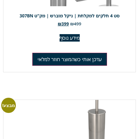
סט 4 חלקים למקלחת | ניקל מוברש | מק"ט 307BN
₪
399
₪
499
מידע נוסף
עדכן אותי כשהמוצר חוזר למלאי
מבצע!