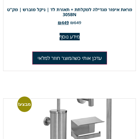
מראת איפור מגדילה למקלחת + תאורת לד | ניקל מוברש | מק"ט
305BN
₪
449
₪
649
מידע נוסף
עדכן אותי כשהמוצר חוזר למלאי
מבצע!