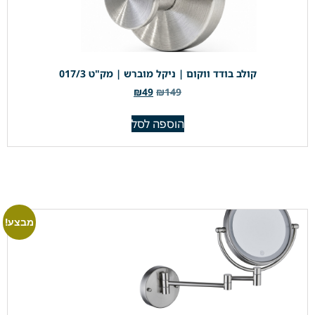
קולב בודד ווקום | ניקל מוברש | מק"ט 017/3
₪
49
₪
149
הוספה לסל
מבצע!