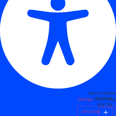
התאמות נגישות
מודולי תוכן
מופעל על ידי
OneTap
גודל גופן
הסתר סרגל כלים