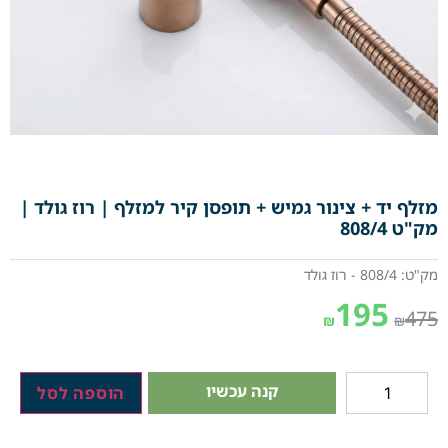
מזלף יד + צינור גמיש + תופסן קיר למזלף | רוז גולד |
מק"ט 808/4
מק"ט: 808/4 - רוז גולד
195
475
₪
₪
קנה עכשיו
הוספה לסל