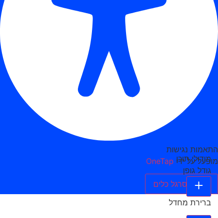
התאמות נגישות
מודולי תוכן
מופעל על ידי
OneTap
גודל גופן
הסתר סרגל כלים
ברירת מחדל