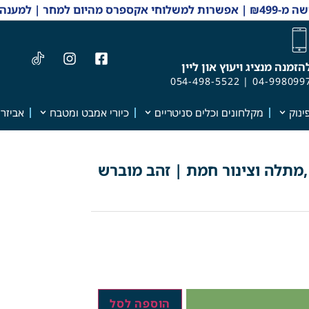
 והזמנות 04-9980997
הזמנה מנציג ויעוץ און ליין
054-498-5522
|
04-998099
ינוק
מקלחונים וכלים סניטריים
כיורי אמבט ומטבח
אביזרי
,מתלה וצינור חמת | זהב מוברש
הוספה לסל