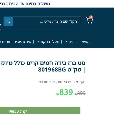
משלוח בחינם עד הבית ברכישה מ-₪499 | אפשרות למשלוחי אקספרס מהיום למחר | למענה אנושי
0
ל
7
ראשי
ברזים
תעלות ניקוז
אינטרפוצים ומוטות פ
סט ברז בידה חמים קרים כולל מיתז 
| מק"ט 801968BG
מק"ט: 801968BG - זהב מוברש
839
899
₪
₪
קנה עכשיו