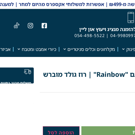
 והזמנות 04-9980997
הזמנה מנציג ויעוץ און ליין
054-498-5522
|
04-998099
ינוק
מקלחונים וכלים סניטריים
כיורי אמבט ומטבח
אביזרי
סוללת פינוק יוקרתית למקלחת | דגם "Rainbow" | רוז גולד מוברש
משלוח מהיר בחינם
הוספה לסל