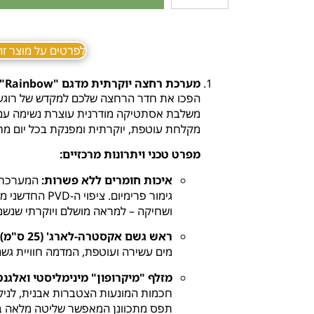
לפרטים על מוצר זה ב sApp
מערכת רחצה יוקרתית מדגם "Rainbow" בגימור רוז גולד מוברש
הפכו את חדר הרחצה שלכם למקדש של רוגע 
משלבת אסתטיקה מודרנית עוצרת נשימה עם
מקלחת עוטפת,
יוקרתית ומפנקת בכל יום מח
מפרט טכני ויתרונות מרכזיים:
איכות חומרים ללא פשרות:
גימור פרימיום.
ציפוי ה-PVD החדשני מבטיח עמידות יוצאת דופן בפני חלודה,
ושחיקה – למראה מושלם ויוקרתי שנשמ
ראש גשם אקסטרה-לארג' (25 ס"מ):
מים עשירה ועוטפת,
המדמה חוויית גשם
מזלף "מיקרופון" מינימליסטי ואלגנט
חכמות המונעות הצטברות אבנית,
לניק
תפס מתכוונן המאפשר שליטה מלאה בגו