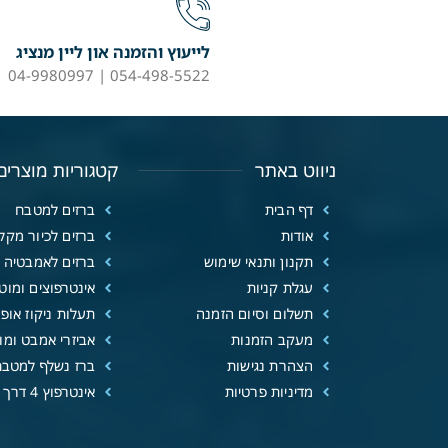
לייעוץ והזמנה און ליין מנציג
054-498-5522 | 04-9980997
ניווט באתר
קטגוריות מוצרים
דף הבית
ברזים למטבח
אודות
ברזים לכיור מקל
תקנון ותנאי שימוש
ברזים לאמבטיה
עגלת קניות
אינטרפוצים ומוטו
תשלום וסיום הזמנה
תעלות ניקוז אופנ
מעקב הזמנות
אביזרי אמבט ומוצ
הצהרת נגישות
ברז נשלף למטבח
מדיניות פרטיות
אינטרפוץ 4 דרך