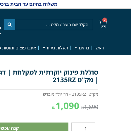
משלוח בחינם עד הבית ברכישה מ-₪499 | אפשרות למשלוחי אקספרס מהיום למחר | למענה אנושי
0
ל
7
ראשי
ברזים
תעלות ניקוז
אינטרפוצים ומוטות פ
| מק"ט 2135RZ
מק"ט: 2135RZ - רוז גולד מוברש
1,090
1,690
₪
₪
קנה עכשיו