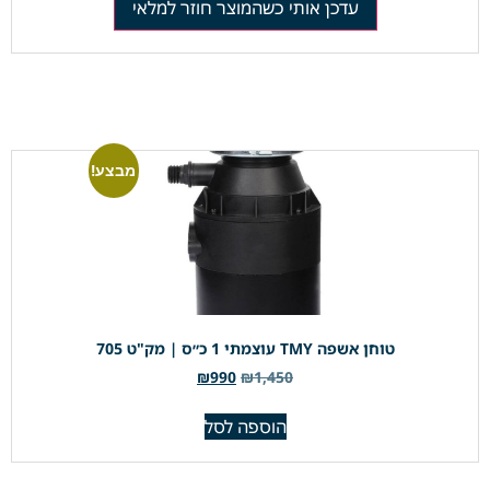
עדכן אותי כשהמוצר חוזר למלאי
מבצע!
טוחן אשפה TMY עוצמתי 1 כ״ס | מק"ט 705
₪
990
₪
1,450
הוספה לסל