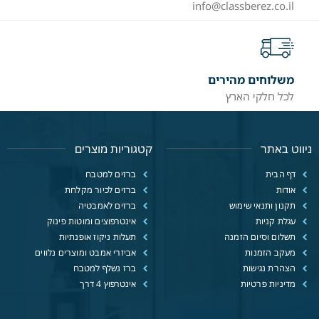
info@classberez.co.il
משלוחים מהירים
לכל חלקי הארץ
ניווט באתר
קטגוריות מוצרים
דף הבית
ברזים למטבח
אודות
ברזים לכיור מקלחת
תקנון ותנאי שימוש
ברזים לאמבטיה
עגלת קניות
אינטרפוצים ומוטות פינוק
תשלום וסיום הזמנה
תעלות ניקוז אופנתיות
מעקב הזמנות
אביזרי אמבט ומוצרים נלווים
הצהרת נגישות
ברז נשלף למטבח
מדיניות פרטיות
אינטרפוץ 4 דרך