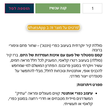
קנה עכשיו
הוספה לסל
לפרטים על מוצר זה ב WhatsApp
סוללת קיר יוקרתית בעיצוב כפרי (וינטג') – שחור פחם וגימורי
ברונזה
קסם נוסטלגי של פעם עם איכות ועמידות של היום.
ברז קיר
(סוללה) בעיצוב רטרו קלאסי, המעניק לכל חלל מראה חמים,
עשיר ויוקרתי בסגנון פרובנס. הפתרון המושלם למי שמחפש
להכניס אופי, אותנטיות ונוכחות לחלל, מבלי להתפשר על
סטנדרט ייצור מודרני.
מפרט ויתרונות:
עיצוב כפרי אותנטי:
קווים מעוגלים ומראה "עתיק"
המשדרגים מיידית מטבחים או חדרי רחצה בסגנון כפרי,
קלאסי או תעשייתי.