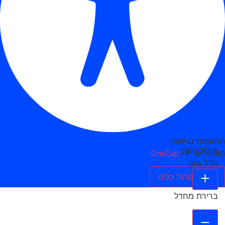
התאמות נגישות
מודולי תוכן
מופעל על ידי
OneTap
גודל גופן
הסתר סרגל כלים
ברירת מחדל