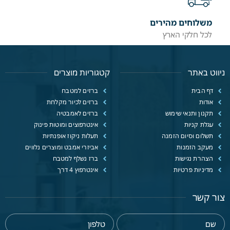
משלוחים מהירים
לכל חלקי הארץ
ניווט באתר
קטגוריות מוצרים
דף הבית
ברזים למטבח
אודות
ברזים לכיור מקלחת
תקנון ותנאי שימוש
ברזים לאמבטיה
עגלת קניות
אינטרפוצים ומוטות פינוק
תשלום וסיום הזמנה
תעלות ניקוז אופנתיות
מעקב הזמנות
אביזרי אמבט ומוצרים נלווים
הצהרת נגישות
ברז נשלף למטבח
מדיניות פרטיות
אינטרפוץ 4 דרך
צור קשר