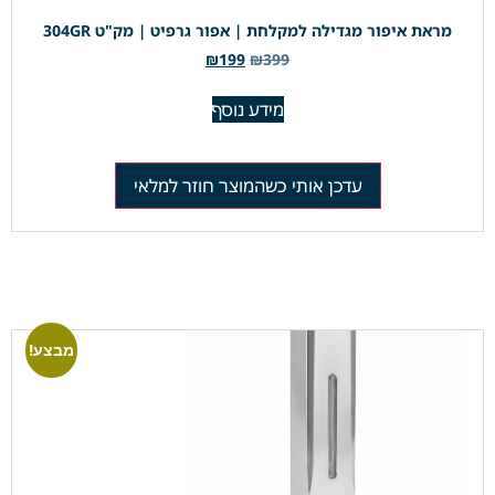
מראת איפור מגדילה למקלחת | אפור גרפיט | מק"ט 304GR
₪
199
₪
399
מידע נוסף
עדכן אותי כשהמוצר חוזר למלאי
מבצע!