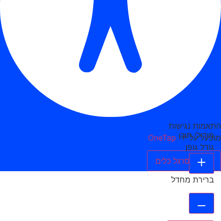
התאמות נגישות
מודולי תוכן
מופעל על ידי
OneTap
גודל גופן
הסתר סרגל כלים
ברירת מחדל