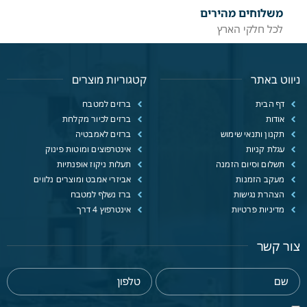
משלוחים מהירים
לכל חלקי הארץ
ניווט באתר
קטגוריות מוצרים
דף הבית
ברזים למטבח
אודות
ברזים לכיור מקלחת
תקנון ותנאי שימוש
ברזים לאמבטיה
עגלת קניות
אינטרפוצים ומוטות פינוק
תשלום וסיום הזמנה
תעלות ניקוז אופנתיות
מעקב הזמנות
אביזרי אמבט ומוצרים נלווים
הצהרת נגישות
ברז נשלף למטבח
מדיניות פרטיות
אינטרפוץ 4 דרך
צור קשר