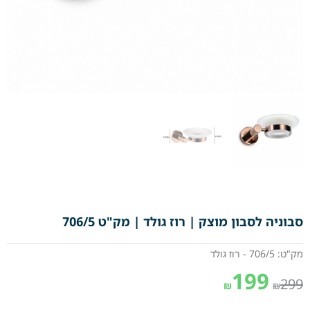
סבוניה לסבון מוצק | רוז גולד | מק"ט 706/5
מק"ט: 706/5 - רוז גולד
199
299
₪
₪