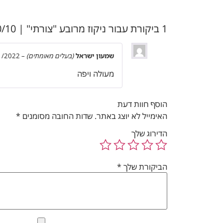
1 ביקורת עבור
ניקוז מרובע "צורתי" | 10/10 | פטנט חוסם ריחות וחרקים | זהב מוברש | מק"ט 103BG
שמעון ישראל
(בעלים מאומתים)
–
1/2022
מעולה ויפה
הוסף חוות דעת
האימייל לא יוצג באתר.
שדות החובה מסומנים
*
הדירוג שלך
הביקורת שלך
*