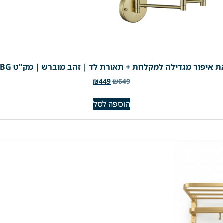
 איפור מגדילה למקלחת + תאורת לד | זהב מוברש | מק"ט 305BG
₪
449
₪
649
הוספה לסל