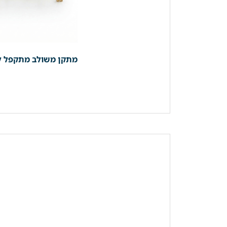
מתקן משולב מתקפל למגבות | מדף + קולבים 