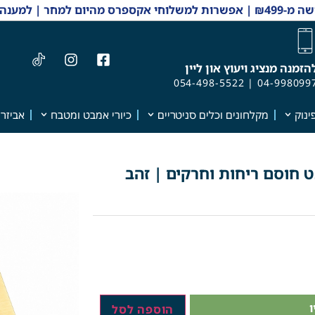
 והזמנות 04-9980997
הזמנה מנציג ויעוץ און ליין
054-498-5522
|
04-998099
ינוק
מקלחונים וכלים סניטריים
כיורי אמבט ומטבח
אביזרי
 "צורתי" | 10/10 | פטנט חוסם ריחות וחרקים | זהב
הוספה לסל