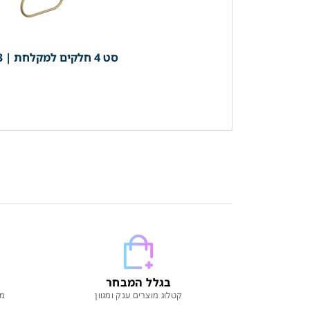
סט 4 חלקים למקלחת | 3 קולבים + מחזיק נייר (מוט מגבת רחצה 40 ס"מ) *בהדבקה* | זהב מוברש | מק"ט 203BG
בגלל המבחר
קטלוג מוצרים ענק ומגוון
מו