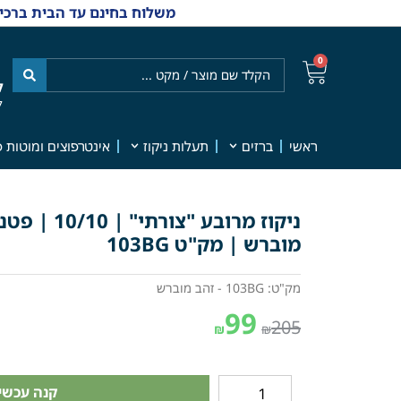
משלוח בחינם עד הבית ברכישה מ-₪499 | אפשרות למשלוחי אקספרס מהיום למחר | למענה אנושי
0
ל
7
ראשי
ברזים
תעלות ניקוז
אינטרפוצים ומוטות פ
ניקוז מרובע
מוברש | מק"ט 103BG
מק"ט: 103BG - זהב מוברש
99
205
₪
₪
קנה עכשיו