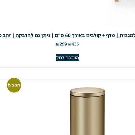
באורך 60 ס"מ | ניתן גם להדבקה | זהב מוברש | מק"ט 201BG
₪
299
₪
435
הוספה לסל
מבצע!