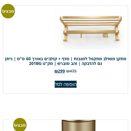
מבצע!
מתקן משולב מתקפל למגבות | מדף + קולבים באורך 60 ס"מ | ניתן
גם להדבקה | זהב מוברש | מק"ט 201BG
₪
299
₪
435
הוספה לסל
מבצע!