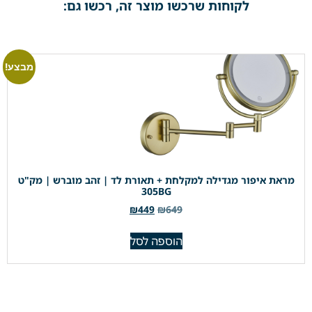
לקוחות שרכשו מוצר זה, רכשו גם:
מבצע!
מראת איפור מגדילה למקלחת + תאורת לד | זהב מוברש | מק"ט
305BG
₪
449
₪
649
הוספה לסל