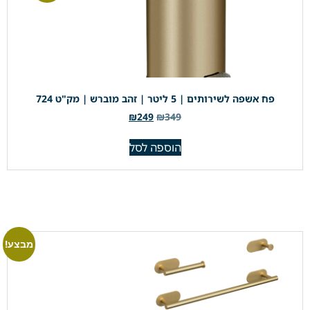
פח אשפה לשירותים | 5 ליטר | זהב מוברש | מק"ט 724
₪
249
₪
349
הוספה לסל
מבצע!