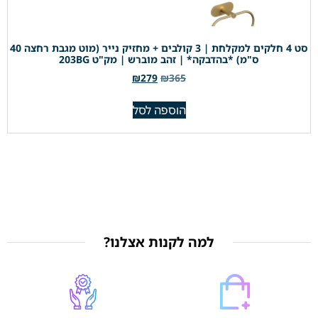
סט 4 חלקים למקלחת | 3 קולבים + מחזיק נייר (מוט מגבת רחצה 40
ס"מ) *בהדבקה* | זהב מוברש | מק"ט 203BG
₪
279
₪
365
הוספה לסל
למה לקנות אצלנו?