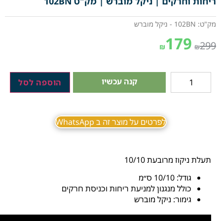
ריחות וחרקים | ניקל מוברש | מק"ט 102BN
מק"ט: 102BN - ניקל מוברש
179
299
₪
₪
קנה עכשיו
הוספה לסל
לפרטים על מוצר זה ב WhatsApp
תעלת ניקוז מרובעת 10/10
גודל: 10/10 ס״מ
כולל מנגנון למניעת ריחות וכניסת חרקים
גימור: ניקל מוברש