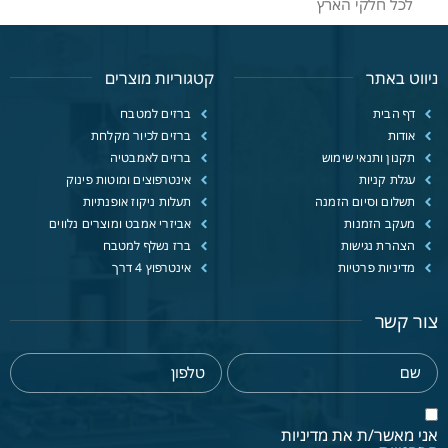
לכל חלקי הארץ
ניווט באתר
קטגוריות מוצרים
דף הבית
ברזים למטבח
אודות
ברזים לכיור מקלחת
תקנון ותנאי שימוש
ברזים לאמבטיה
עגלת קניות
אינטרפוצים ומוטות פינוק
תשלום וסיום הזמנה
תעלות ניקוז אופנתיות
מעקב הזמנות
אביזרי אמבט ומוצרים נלווים
הצהרת נגישות
ברז נשלף למטבח
מדיניות פרטיות
אינטרפוץ 4 דרך
צור קשר
אני מאשר/ת את מדיניות