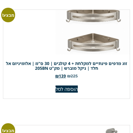
מבצע!
זוג מדפים פינתיים למקלחת + 4 קולבים | 30 ס"מ | אלומיניום אל
חלד | ניקל מוברש | מק"ט 205BN
₪
139
₪
225
הוספה לסל
מבצע!