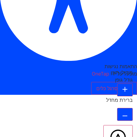
התאמות נגישות
מודולי תוכן
מופעל על ידי
OneTap
גודל גופן
הסתר סרגל כלים
ברירת מחדל