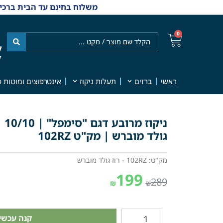
משלוח בחינם עד הבית ברכישה מ-₪499 | אפשרות למשלוחי אקספרס מהיום למחר | למענה אנושי
0
ל
7
ראשי
ברזים
תעלות ניקוז
אינטרפוצים ומוטות פ
ני
גולד מוברש | מק"ט 102RZ
מק"ט: 102RZ - רוז גולד מוברש
199
289
₪
₪
קנה עכשיו