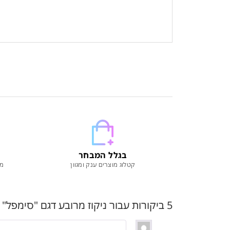
בגלל המבחר
קטלוג מוצרים ענק ומגוון
מו
5 ביקורות עבור
ניקוז מרובע דגם "סימפל" | 10/10 | פטנט חוסם ריחות וחרקים | רוז גולד מוברש | מק"ט