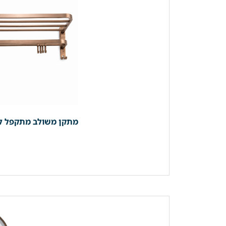
מתקן משולב מתקפל למגבות | מדף + קולבים | 59 ס