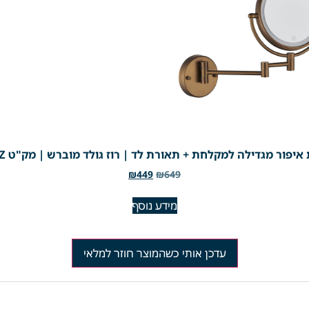
יפור מגדילה למקלחת + תאורת לד | רוז גולד מוברש | מק"ט 305RZ
₪
449
₪
649
מידע נוסף
עדכן אותי כשהמוצר חוזר למלאי