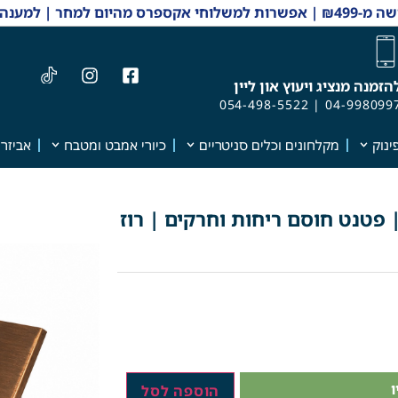
 והזמנות 04-9980997
הזמנה מנציג ויעוץ און ליין
054-498-5522
|
04-998099
ינוק
מקלחונים וכלים סניטריים
כיורי אמבט ומטבח
אביזרי
קוז מרובע דגם "סימפל" | 10/10 | פטנט חוסם ריחות וחרקים | רוז
הוספה לסל