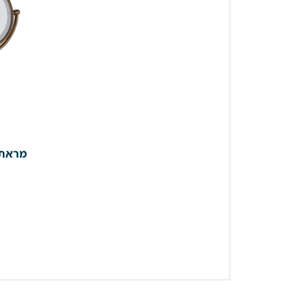
מראת א