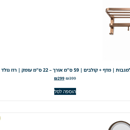
"מ אורך – 22 ס"מ עומק | רוז גולד מוברש | מק"ט 201RZ
₪
299
₪
399
הוספה לסל