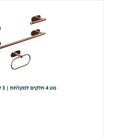
סט 4 חלקים למקלחת | 3 קולבים + מחזיק נייר (מוט מגבת רחצה 40 ס"מ) *בהדבקה* | רוז גולד מוברש | מק"ט 203RZ