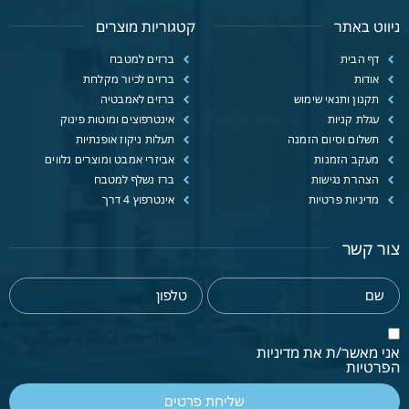
ניווט באתר
קטגוריות מוצרים
דף הבית
ברזים למטבח
אודות
ברזים לכיור מקלחת
תקנון ותנאי שימוש
ברזים לאמבטיה
עגלת קניות
אינטרפוצים ומוטות פינוק
תשלום וסיום הזמנה
תעלות ניקוז אופנתיות
מעקב הזמנות
אביזרי אמבט ומוצרים נלווים
הצהרת נגישות
ברז נשלף למטבח
מדיניות פרטיות
אינטרפוץ 4 דרך
צור קשר
אני מאשר/ת את מדיניות
הפרטיות
שליחת פרטים