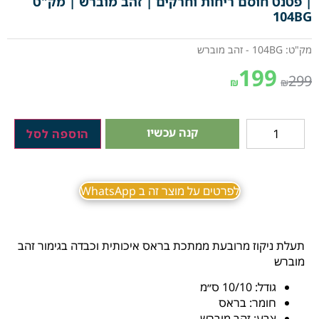
| פטנט חוסם ריחות וחרקים | זהב מוברש | מק"ט
104BG
מק"ט: 104BG - זהב מוברש
199
299
₪
₪
קנה עכשיו
הוספה לסל
לפרטים על מוצר זה ב WhatsApp
תעלת ניקוז מרובעת ממתכת בראס איכותית וכבדה בגימור זהב
מוברש
גודל: 10/10 ס״מ
חומר: בראס
צבע: זהב מוברש