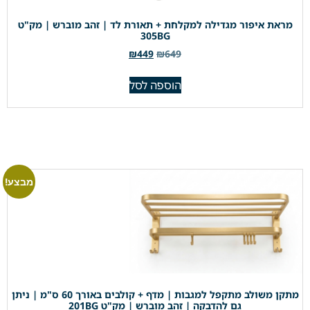
מראת איפור מגדילה למקלחת + תאורת לד | זהב מוברש | מק"ט
305BG
₪
449
₪
649
הוספה לסל
מבצע!
מתקן משולב מתקפל למגבות | מדף + קולבים באורך 60 ס"מ | ניתן
גם להדבקה | זהב מוברש | מק"ט 201BG