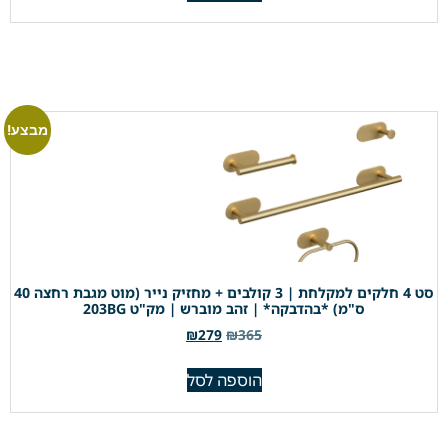
מבצע!
סט 4 חלקים למקלחת | 3 קולבים + מחזיק נייר (מוט מגבת רחצה 40
ס"מ) *בהדבקה* | זהב מוברש | מק"ט 203BG
₪
279
₪
365
הוספה לסל