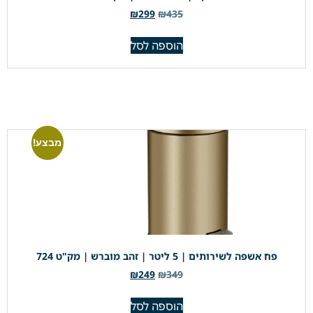
₪
299
₪
435
הוספה לסל
מבצע!
פח אשפה לשירותים | 5 ליטר | זהב מוברש | מק"ט 724
₪
249
₪
349
הוספה לסל