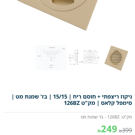
ניקוז ריצפתי + חוסם ריח | 15/15 | בז' שמנת מט |
סימפל קלאס | מק"ט 126BZ
מק"ט: 126BZ - בז' שמנת מט
249
399
₪
₪