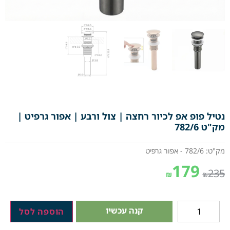
נטיל פופ אפ לכיור רחצה | צול ורבע | אפור גרפיט |
מק"ט 782/6
מק"ט: 782/6 - אפור גרפיט
179
235
₪
₪
קנה עכשיו
הוספה לסל