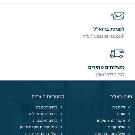
לפניות בדוא"ל
info@classberez.co.il
משלוחים מהירים
לכל חלקי הארץ
ניווט באתר
קטגוריות מוצרים
דף הבית
ברזים למטבח
אודות
ברזים לכיור מקלחת
תקנון ותנאי שימוש
ברזים לאמבטיה
עגלת קניות
אינטרפוצים ומוטות פינוק
תשלום וסיום הזמנה
תעלות ניקוז אופנתיות