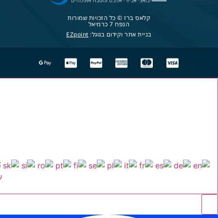
קלאס ברז © כל הזכויות שמורות
הנפח 7 כרמיאל
בניית אתר וקידום בגוגל:
EZpoint
ע