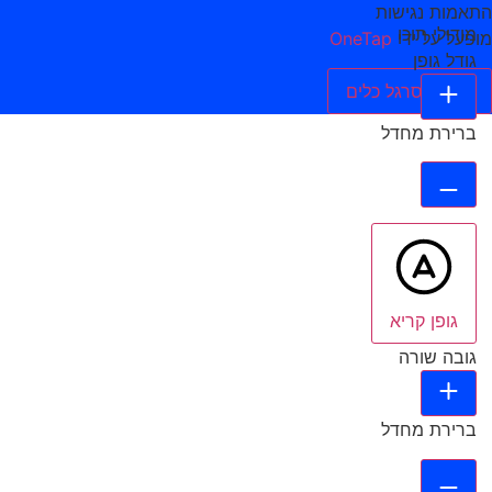
התאמות נגישות
מודולי תוכן
מופעל על ידי
OneTap
גודל גופן
הסתר סרגל כלים
ברירת מחדל
גופן קריא
גובה שורה
ברירת מחדל