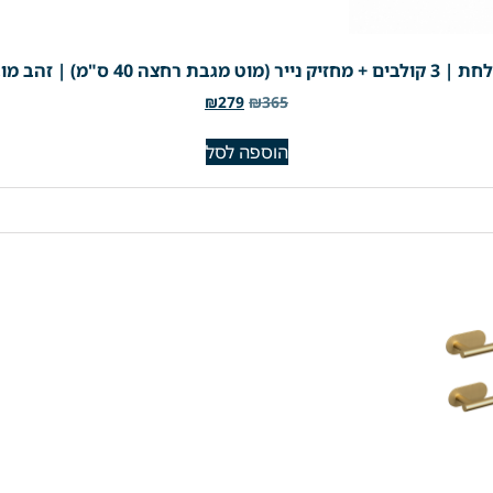
₪
279
₪
365
הוספה לסל