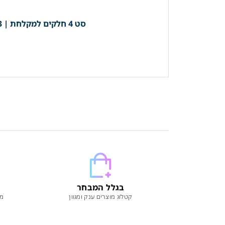
סט 4 חלקים למקלחת | 3 קולבים + מחזיק נייר (מוט מגבת רחצה 40 ס"מ) *בהדבקה* | זהב מוברש | מק"ט 203BG
בגלל המבחר
קטלוג מוצרים ענק ומגוון
מו