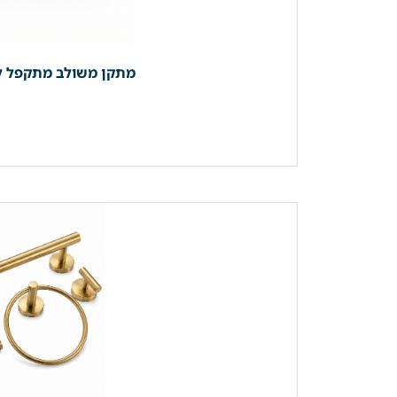
מתקן משולב מתקפל למגבות | מדף + קולבים 