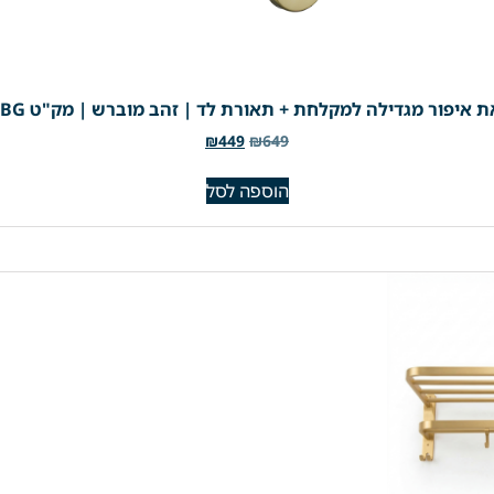
 איפור מגדילה למקלחת + תאורת לד | זהב מוברש | מק"ט 305BG
₪
449
₪
649
הוספה לסל