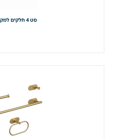
סט 4 חלקים למקלחת | 3 קולבים + מחזיק נייר (מוט מגבת רחצה 40 ס"מ) | זהב מוברש | מק"ט 610