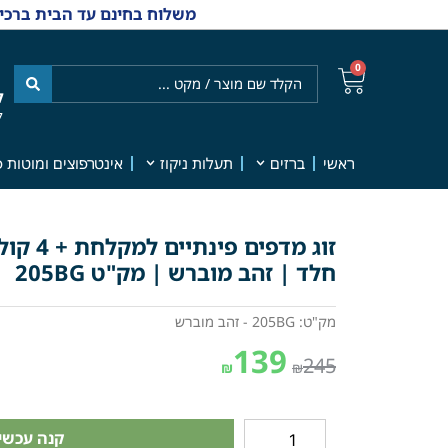
משלוח בחינם עד הבית ברכישה מ-₪499 | אפשרות למשלוחי אקספרס מהיום למחר | למענה אנושי
0
ל
7
ראשי
ברזים
תעלות ניקוז
אינטרפוצים ומוטות פ
חלד | זהב מוברש | מק"ט 205BG
מק"ט: 205BG - זהב מוברש
139
245
₪
₪
קנה עכשיו