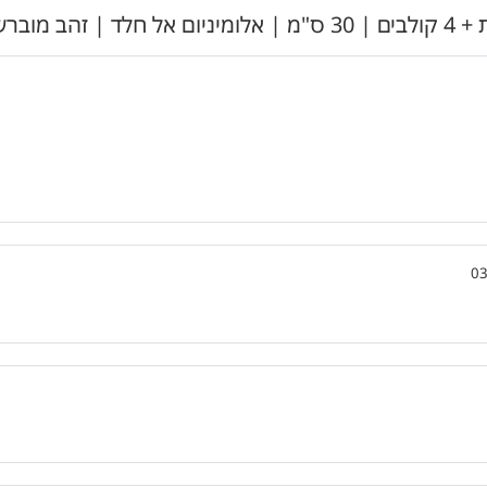
מק"ט 205BG
03