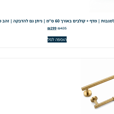
באורך 60 ס"מ | ניתן גם להדבקה | זהב מוברש | מק"ט 201BG
₪
299
₪
435
הוספה לסל