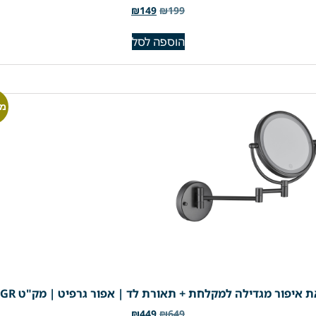
₪
149
₪
199
הוספה לסל
מב
 איפור מגדילה למקלחת + תאורת לד | אפור גרפיט | מק"ט 305GR
₪
449
₪
649