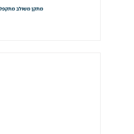
מתקן משולב מתקפל למגבות | מדף + קולבים |