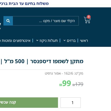
משלוח בחינם עד הבית ברכישה מ-₪499 | אפשרות למשלוחי אקספרס מהיום למחר | למענה אנושי
0
ל
7
ראשי
ברזים
תעלות ניקוז
אינטרפוצים ומוטות פ
מתקן לשמפו דיספנסר | 500 מ"ל | אפור גרפיט | מק"ט 162/6
מק"ט: 162/6 - אפור גרפיט
99
179
₪
₪
קנה עכשיו