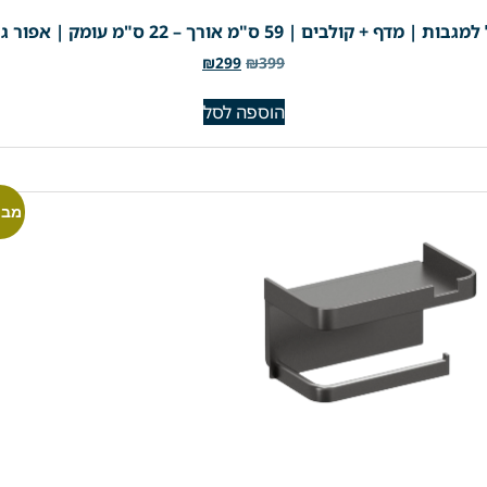
 59 ס"מ אורך – 22 ס"מ עומק | אפור גרפיט | מק"ט 201GR
₪
299
₪
399
הוספה לסל
מבצ