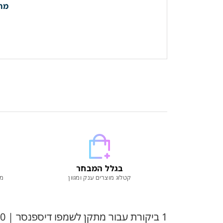
מתק
בגלל המבחר
קטלוג מוצרים ענק ומגוון
מו
1 ביקורת עבור
מתקן לשמפו דיספנסר | 500 מ"ל | אפור גרפיט | מק"ט 162/6