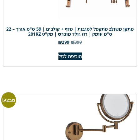
מתקן משולב מתקפל למגבות | מדף + קולבים | 59 ס"מ אורך – 22
ס"מ עומק | רוז גולד מוברש | מק"ט 201RZ
₪
299
₪
399
הוספה לסל
מבצע!