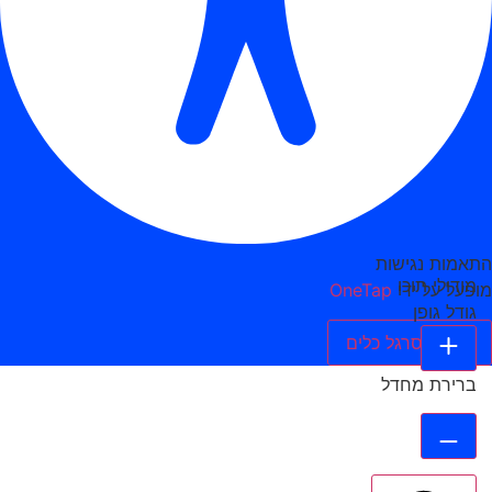
התאמות נגישות
מודולי תוכן
מופעל על ידי
OneTap
גודל גופן
הסתר סרגל כלים
ברירת מחדל