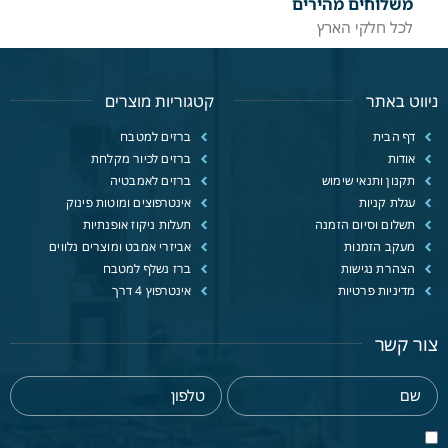
משלוחים מהירים
לכל חלקי הארץ
ניווט באתר
קטגוריות מוצרים
דף הבית
ברזים למטבח
אודות
ברזים לכיור מקלחת
תקנון ותנאי שימוש
ברזים לאמבטיה
עגלת קניות
אינטרפוצים ומוטות פינוק
תשלום וסיום הזמנה
תעלות ניקוז אופנתיות
מעקב הזמנות
אביזרי אמבט ומוצרים נלווים
הצהרת נגישות
ברז נשלף למטבח
מדיניות פרטיות
אינטרפוץ 4 דרך
צור קשר