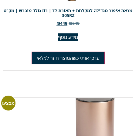
מראת איפור מגדילה למקלחת + תאורת לד | רוז גולד מוברש | מק"ט
305RZ
₪
449
₪
649
מידע נוסף
עדכן אותי כשהמוצר חוזר למלאי
מבצע!